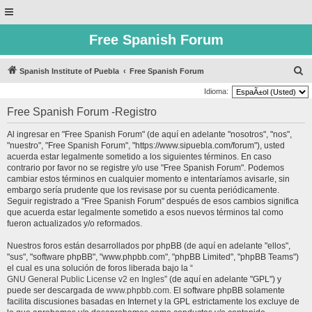
Free Spanish Forum
B
Spanish Institute of Puebla
Free Spanish Forum
u
Idioma:
s
Free Spanish Forum -Registro
c
Al ingresar en "Free Spanish Forum" (de aquí en adelante "nosotros", "nos",
a
"nuestro", "Free Spanish Forum", "https://www.sipuebla.com/forum"), usted
r
acuerda estar legalmente sometido a los siguientes términos. En caso
contrario por favor no se registre y/o use "Free Spanish Forum". Podemos
cambiar estos términos en cualquier momento e intentaríamos avisarle, sin
embargo sería prudente que los revisase por su cuenta periódicamente.
Seguir registrado a "Free Spanish Forum" después de esos cambios significa
que acuerda estar legalmente sometido a esos nuevos términos tal como
fueron actualizados y/o reformados.
Nuestros foros están desarrollados por phpBB (de aquí en adelante "ellos",
"sus", "software phpBB", "www.phpbb.com", "phpBB Limited", "phpBB Teams")
el cual es una solución de foros liberada bajo la “
GNU General Public License v2 en Ingles
” (de aquí en adelante "GPL") y
puede ser descargada de
www.phpbb.com
. El software phpBB solamente
facilita discusiones basadas en Internet y la GPL estrictamente los excluye de