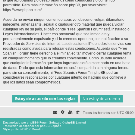
lo que aprobamos y/o desaprobamos como conductas y/o contenido
permisible. Para más información sobre phpBB, por favor visite:
https://www.phpbb.com/
.
Acuerda no enviar ningun contenido abusivo, obsceno, vulgar, difamatorio,
indecente, amenazante, sexual o cualquier otro material que pueda violar
cualquier ley de su país, el país donde "Free Spanish Forum" está instalado o
Leyes Internacionales. Hacer eso provocará que sea inmediata y
permanentemente expulsado y, si lo creemos oportuno, con notificación a su
Proveedor de Servicios de Internet. Las direcciones IP de todos los envíos son
registradas como ayuda para reforzar estas condiciones. Acuerda que "Free
Spanish Forum" tiene derecho a eliminar, editar, mover o cerrar cualquier tema
en cualquier momento que lo creamos conveniente. Como usuario acuerda
que cualquier información que haya ingresado será almacenada en una base
de datos. Dado que esta información no será compartida con ninguna tercera
parte sin su consentimiento, ni "Free Spanish Forum" ni phpBB podrán
considerarse responsables por cualquier intento de hacking que conlleve a
que los datos sean comprometidos.
Todos los horarios son
UTC-05:00
Desarrollado por
phpBB
® Forum Software © phpBB Limited
Traducción al español por
phpBB España
Style proflat © 2017
Mazeltof