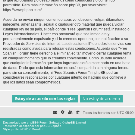
lo que aprobamos y/o desaprobamos como conductas y/o contenido
permisible. Para más información sobre phpBB, por favor visite:
https://www.phpbb.com/
.
Acuerda no enviar ningun contenido abusivo, obsceno, vulgar, difamatorio,
indecente, amenazante, sexual o cualquier otro material que pueda violar
cualquier ley de su país, el país donde "Free Spanish Forum" está instalado o
Leyes Internacionales. Hacer eso provocará que sea inmediata y
permanentemente expulsado y, si lo creemos oportuno, con notificación a su
Proveedor de Servicios de Internet. Las direcciones IP de todos los envíos son
registradas como ayuda para reforzar estas condiciones. Acuerda que "Free
Spanish Forum" tiene derecho a eliminar, editar, mover o cerrar cualquier tema
en cualquier momento que lo creamos conveniente. Como usuario acuerda
que cualquier información que haya ingresado será almacenada en una base
de datos. Dado que esta información no será compartida con ninguna tercera
parte sin su consentimiento, ni "Free Spanish Forum" ni phpBB podrán
considerarse responsables por cualquier intento de hacking que conlleve a
que los datos sean comprometidos.
Todos los horarios son
UTC-05:00
Desarrollado por
phpBB
® Forum Software © phpBB Limited
Traducción al español por
phpBB España
Style proflat © 2017
Mazeltof