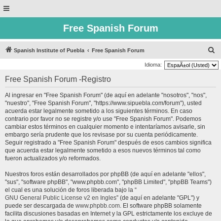
Free Spanish Forum
B
Spanish Institute of Puebla
Free Spanish Forum
u
Idioma:
s
Free Spanish Forum -Registro
c
Al ingresar en "Free Spanish Forum" (de aquí en adelante "nosotros", "nos",
a
"nuestro", "Free Spanish Forum", "https://www.sipuebla.com/forum"), usted
r
acuerda estar legalmente sometido a los siguientes términos. En caso
contrario por favor no se registre y/o use "Free Spanish Forum". Podemos
cambiar estos términos en cualquier momento e intentaríamos avisarle, sin
embargo sería prudente que los revisase por su cuenta periódicamente.
Seguir registrado a "Free Spanish Forum" después de esos cambios significa
que acuerda estar legalmente sometido a esos nuevos términos tal como
fueron actualizados y/o reformados.
Nuestros foros están desarrollados por phpBB (de aquí en adelante "ellos",
"sus", "software phpBB", "www.phpbb.com", "phpBB Limited", "phpBB Teams")
el cual es una solución de foros liberada bajo la “
GNU General Public License v2 en Ingles
” (de aquí en adelante "GPL") y
puede ser descargada de
www.phpbb.com
. El software phpBB solamente
facilita discusiones basadas en Internet y la GPL estrictamente los excluye de