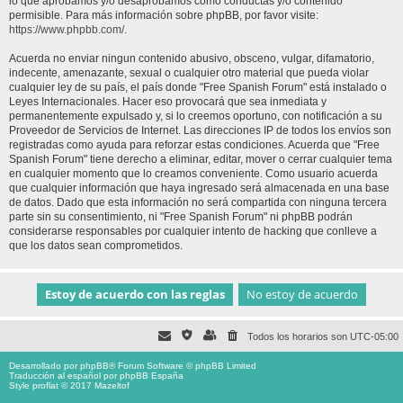
lo que aprobamos y/o desaprobamos como conductas y/o contenido
permisible. Para más información sobre phpBB, por favor visite:
https://www.phpbb.com/
.
Acuerda no enviar ningun contenido abusivo, obsceno, vulgar, difamatorio,
indecente, amenazante, sexual o cualquier otro material que pueda violar
cualquier ley de su país, el país donde "Free Spanish Forum" está instalado o
Leyes Internacionales. Hacer eso provocará que sea inmediata y
permanentemente expulsado y, si lo creemos oportuno, con notificación a su
Proveedor de Servicios de Internet. Las direcciones IP de todos los envíos son
registradas como ayuda para reforzar estas condiciones. Acuerda que "Free
Spanish Forum" tiene derecho a eliminar, editar, mover o cerrar cualquier tema
en cualquier momento que lo creamos conveniente. Como usuario acuerda
que cualquier información que haya ingresado será almacenada en una base
de datos. Dado que esta información no será compartida con ninguna tercera
parte sin su consentimiento, ni "Free Spanish Forum" ni phpBB podrán
considerarse responsables por cualquier intento de hacking que conlleve a
que los datos sean comprometidos.
Todos los horarios son
UTC-05:00
Desarrollado por
phpBB
® Forum Software © phpBB Limited
Traducción al español por
phpBB España
Style proflat © 2017
Mazeltof