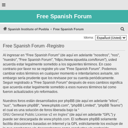
Free Spanish Forum
B
Spanish Institute of Puebla
Free Spanish Forum
u
Idioma:
s
Free Spanish Forum -Registro
c
Al ingresar en "Free Spanish Forum" (de aquí en adelante "nosotros", "nos",
a
"nuestro", "Free Spanish Forum", "https://www.sipuebla.com/forum"), usted
r
acuerda estar legalmente sometido a los siguientes términos. En caso
contrario por favor no se registre y/o use "Free Spanish Forum". Podemos
cambiar estos términos en cualquier momento e intentaríamos avisarle, sin
embargo sería prudente que los revisase por su cuenta periódicamente.
Seguir registrado a "Free Spanish Forum" después de esos cambios significa
que acuerda estar legalmente sometido a esos nuevos términos tal como
fueron actualizados y/o reformados.
Nuestros foros están desarrollados por phpBB (de aquí en adelante "ellos",
"sus", "software phpBB", "www.phpbb.com", "phpBB Limited", "phpBB Teams")
el cual es una solución de foros liberada bajo la “
GNU General Public License v2 en Ingles
” (de aquí en adelante "GPL") y
puede ser descargada de
www.phpbb.com
. El software phpBB solamente
facilita discusiones basadas en Internet y la GPL estrictamente los excluye de