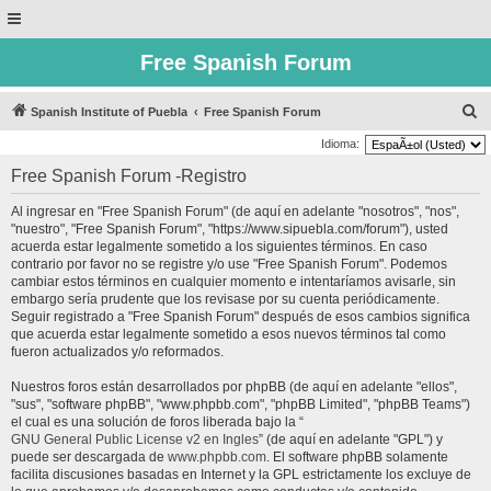
Free Spanish Forum
B
Spanish Institute of Puebla
Free Spanish Forum
u
Idioma:
s
Free Spanish Forum -Registro
c
Al ingresar en "Free Spanish Forum" (de aquí en adelante "nosotros", "nos",
a
"nuestro", "Free Spanish Forum", "https://www.sipuebla.com/forum"), usted
r
acuerda estar legalmente sometido a los siguientes términos. En caso
contrario por favor no se registre y/o use "Free Spanish Forum". Podemos
cambiar estos términos en cualquier momento e intentaríamos avisarle, sin
embargo sería prudente que los revisase por su cuenta periódicamente.
Seguir registrado a "Free Spanish Forum" después de esos cambios significa
que acuerda estar legalmente sometido a esos nuevos términos tal como
fueron actualizados y/o reformados.
Nuestros foros están desarrollados por phpBB (de aquí en adelante "ellos",
"sus", "software phpBB", "www.phpbb.com", "phpBB Limited", "phpBB Teams")
el cual es una solución de foros liberada bajo la “
GNU General Public License v2 en Ingles
” (de aquí en adelante "GPL") y
puede ser descargada de
www.phpbb.com
. El software phpBB solamente
facilita discusiones basadas en Internet y la GPL estrictamente los excluye de