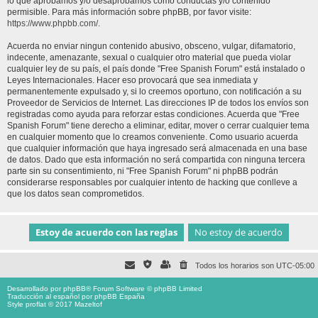
lo que aprobamos y/o desaprobamos como conductas y/o contenido
permisible. Para más información sobre phpBB, por favor visite:
https://www.phpbb.com/
.
Acuerda no enviar ningun contenido abusivo, obsceno, vulgar, difamatorio,
indecente, amenazante, sexual o cualquier otro material que pueda violar
cualquier ley de su país, el país donde "Free Spanish Forum" está instalado o
Leyes Internacionales. Hacer eso provocará que sea inmediata y
permanentemente expulsado y, si lo creemos oportuno, con notificación a su
Proveedor de Servicios de Internet. Las direcciones IP de todos los envíos son
registradas como ayuda para reforzar estas condiciones. Acuerda que "Free
Spanish Forum" tiene derecho a eliminar, editar, mover o cerrar cualquier tema
en cualquier momento que lo creamos conveniente. Como usuario acuerda
que cualquier información que haya ingresado será almacenada en una base
de datos. Dado que esta información no será compartida con ninguna tercera
parte sin su consentimiento, ni "Free Spanish Forum" ni phpBB podrán
considerarse responsables por cualquier intento de hacking que conlleve a
que los datos sean comprometidos.
Todos los horarios son
UTC-05:00
Desarrollado por
phpBB
® Forum Software © phpBB Limited
Traducción al español por
phpBB España
Style proflat © 2017
Mazeltof