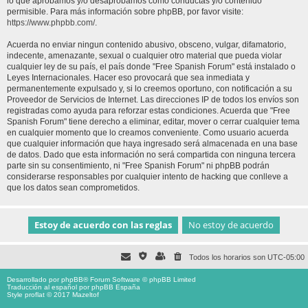
lo que aprobamos y/o desaprobamos como conductas y/o contenido
permisible. Para más información sobre phpBB, por favor visite:
https://www.phpbb.com/
.
Acuerda no enviar ningun contenido abusivo, obsceno, vulgar, difamatorio,
indecente, amenazante, sexual o cualquier otro material que pueda violar
cualquier ley de su país, el país donde "Free Spanish Forum" está instalado o
Leyes Internacionales. Hacer eso provocará que sea inmediata y
permanentemente expulsado y, si lo creemos oportuno, con notificación a su
Proveedor de Servicios de Internet. Las direcciones IP de todos los envíos son
registradas como ayuda para reforzar estas condiciones. Acuerda que "Free
Spanish Forum" tiene derecho a eliminar, editar, mover o cerrar cualquier tema
en cualquier momento que lo creamos conveniente. Como usuario acuerda
que cualquier información que haya ingresado será almacenada en una base
de datos. Dado que esta información no será compartida con ninguna tercera
parte sin su consentimiento, ni "Free Spanish Forum" ni phpBB podrán
considerarse responsables por cualquier intento de hacking que conlleve a
que los datos sean comprometidos.
Todos los horarios son
UTC-05:00
Desarrollado por
phpBB
® Forum Software © phpBB Limited
Traducción al español por
phpBB España
Style proflat © 2017
Mazeltof