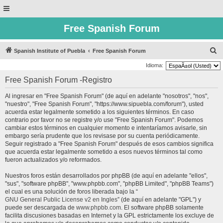
Free Spanish Forum
B
Spanish Institute of Puebla
Free Spanish Forum
u
Idioma:
s
Free Spanish Forum -Registro
c
Al ingresar en "Free Spanish Forum" (de aquí en adelante "nosotros", "nos",
a
"nuestro", "Free Spanish Forum", "https://www.sipuebla.com/forum"), usted
r
acuerda estar legalmente sometido a los siguientes términos. En caso
contrario por favor no se registre y/o use "Free Spanish Forum". Podemos
cambiar estos términos en cualquier momento e intentaríamos avisarle, sin
embargo sería prudente que los revisase por su cuenta periódicamente.
Seguir registrado a "Free Spanish Forum" después de esos cambios significa
que acuerda estar legalmente sometido a esos nuevos términos tal como
fueron actualizados y/o reformados.
Nuestros foros están desarrollados por phpBB (de aquí en adelante "ellos",
"sus", "software phpBB", "www.phpbb.com", "phpBB Limited", "phpBB Teams")
el cual es una solución de foros liberada bajo la “
GNU General Public License v2 en Ingles
” (de aquí en adelante "GPL") y
puede ser descargada de
www.phpbb.com
. El software phpBB solamente
facilita discusiones basadas en Internet y la GPL estrictamente los excluye de