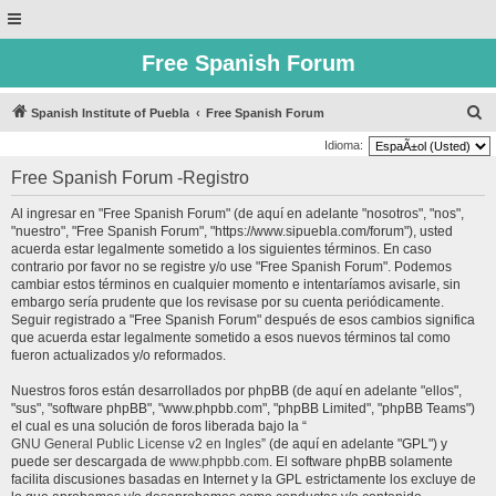
Free Spanish Forum
B
Spanish Institute of Puebla
Free Spanish Forum
u
Idioma:
s
Free Spanish Forum -Registro
c
Al ingresar en "Free Spanish Forum" (de aquí en adelante "nosotros", "nos",
a
"nuestro", "Free Spanish Forum", "https://www.sipuebla.com/forum"), usted
r
acuerda estar legalmente sometido a los siguientes términos. En caso
contrario por favor no se registre y/o use "Free Spanish Forum". Podemos
cambiar estos términos en cualquier momento e intentaríamos avisarle, sin
embargo sería prudente que los revisase por su cuenta periódicamente.
Seguir registrado a "Free Spanish Forum" después de esos cambios significa
que acuerda estar legalmente sometido a esos nuevos términos tal como
fueron actualizados y/o reformados.
Nuestros foros están desarrollados por phpBB (de aquí en adelante "ellos",
"sus", "software phpBB", "www.phpbb.com", "phpBB Limited", "phpBB Teams")
el cual es una solución de foros liberada bajo la “
GNU General Public License v2 en Ingles
” (de aquí en adelante "GPL") y
puede ser descargada de
www.phpbb.com
. El software phpBB solamente
facilita discusiones basadas en Internet y la GPL estrictamente los excluye de