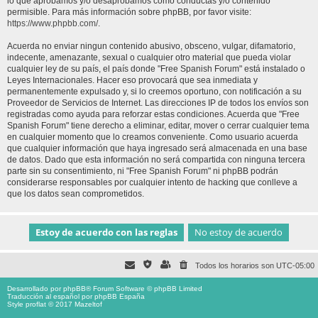
lo que aprobamos y/o desaprobamos como conductas y/o contenido
permisible. Para más información sobre phpBB, por favor visite:
https://www.phpbb.com/
.
Acuerda no enviar ningun contenido abusivo, obsceno, vulgar, difamatorio,
indecente, amenazante, sexual o cualquier otro material que pueda violar
cualquier ley de su país, el país donde "Free Spanish Forum" está instalado o
Leyes Internacionales. Hacer eso provocará que sea inmediata y
permanentemente expulsado y, si lo creemos oportuno, con notificación a su
Proveedor de Servicios de Internet. Las direcciones IP de todos los envíos son
registradas como ayuda para reforzar estas condiciones. Acuerda que "Free
Spanish Forum" tiene derecho a eliminar, editar, mover o cerrar cualquier tema
en cualquier momento que lo creamos conveniente. Como usuario acuerda
que cualquier información que haya ingresado será almacenada en una base
de datos. Dado que esta información no será compartida con ninguna tercera
parte sin su consentimiento, ni "Free Spanish Forum" ni phpBB podrán
considerarse responsables por cualquier intento de hacking que conlleve a
que los datos sean comprometidos.
Todos los horarios son
UTC-05:00
Desarrollado por
phpBB
® Forum Software © phpBB Limited
Traducción al español por
phpBB España
Style proflat © 2017
Mazeltof