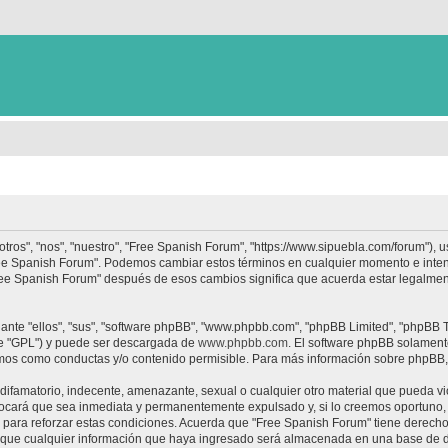
tros", "nos", "nuestro", "Free Spanish Forum", "https://www.sipuebla.com/forum"), 
"Free Spanish Forum". Podemos cambiar estos términos en cualquier momento e inten
Free Spanish Forum" después de esos cambios significa que acuerda estar legalme
nte "ellos", "sus", "software phpBB", "www.phpbb.com", "phpBB Limited", "phpBB Te
te "GPL") y puede ser descargada de
www.phpbb.com
. El software phpBB solamente
os como conductas y/o contenido permisible. Para más información sobre phpBB, p
ifamatorio, indecente, amenazante, sexual o cualquier otro material que pueda vio
ocará que sea inmediata y permanentemente expulsado y, si lo creemos oportuno, c
para reforzar estas condiciones. Acuerda que "Free Spanish Forum" tiene derecho a
ue cualquier información que haya ingresado será almacenada en una base de da