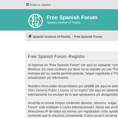
Enlaces rápidos
Free Spanish Forum
Spanish Institute of Puebla
Spanish Institute of Puebla
Free Spanish Forum
Free Spanish Forum -Registro
Al ingresar en "Free Spanish Forum" (de aquí en adelante "noso
términos. En caso contrario por favor no se registre y/o use 
revisase por su cuenta periódicamente. Seguir registrado a "
actualizados y/o reformados.
Nuestros foros están desarrollados por phpBB (de aquí en adela
GNU General Public License v2 en Ingles
” (de aquí en adelan
estrictamente los excluye de lo que aprobamos y/o desaprobam
Acuerda no enviar ningun contenido abusivo, obsceno, vulgar, d
Forum" está instalado o Leyes Internacionales. Hacer eso prov
direcciones IP de todos los envíos son registradas como ayuda 
momento que lo creamos conveniente. Como usuario acuerda q