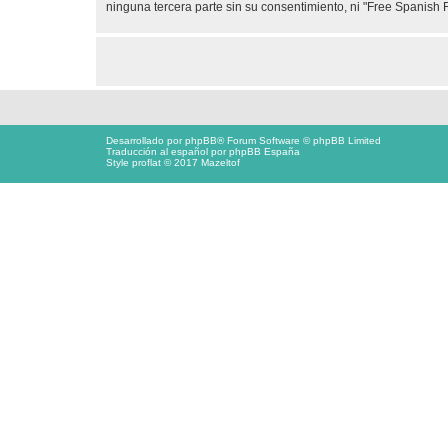
ninguna tercera parte sin su consentimiento, ni "Free Spanis
Desarrollado por
phpBB
® Forum Software © phpBB Limited
Traducción al español por
phpBB España
Style proflat © 2017
Mazeltof