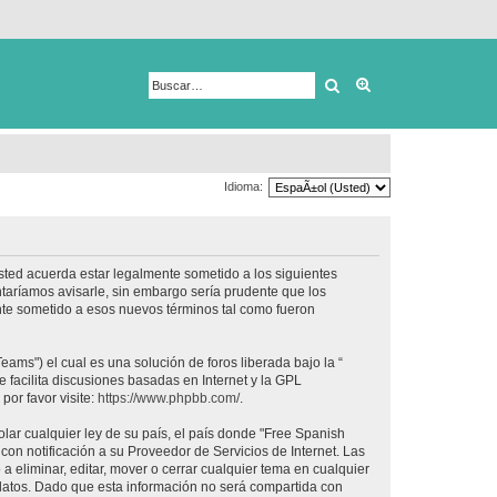
Buscar
Búsqueda avanza
Idioma:
usted acuerda estar legalmente sometido a los siguientes
taríamos avisarle, sin embargo sería prudente que los
nte sometido a esos nuevos términos tal como fueron
ams") el cual es una solución de foros liberada bajo la “
 facilita discusiones basadas en Internet y la GPL
or favor visite:
https://www.phpbb.com/
.
lar cualquier ley de su país, el país donde "Free Spanish
on notificación a su Proveedor de Servicios de Internet. Las
 eliminar, editar, mover o cerrar cualquier tema en cualquier
tos. Dado que esta información no será compartida con