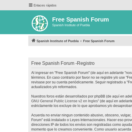
Enlaces rápidos
Free Spanish Forum
Spanish Institute of Puebla
Spanish Institute of Puebla
Free Spanish Forum
Free Spanish Forum -Registro
Al ingresar en "Free Spanish Forum" (de aquí en adelante "noso
términos. En caso contrario por favor no se registre y/o use 
revisase por su cuenta periódicamente. Seguir registrado a "
actualizados y/o reformados.
Nuestros foros están desarrollados por phpBB (de aquí en adela
GNU General Public License v2 en Ingles
” (de aquí en adelan
estrictamente los excluye de lo que aprobamos y/o desaprobam
Acuerda no enviar ningun contenido abusivo, obsceno, vulgar, d
Forum" está instalado o Leyes Internacionales. Hacer eso prov
direcciones IP de todos los envíos son registradas como ayuda 
momento que lo creamos conveniente. Como usuario acuerda q