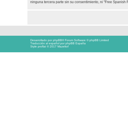
ninguna tercera parte sin su consentimiento, ni "Free Spanis
Desarrollado por
phpBB
® Forum Software © phpBB Limited
Traducción al español por
phpBB España
Style proflat © 2017
Mazeltof