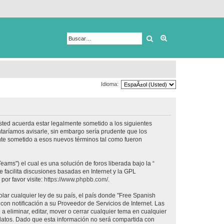
Buscar
Búsqueda avanza
Idioma:
usted acuerda estar legalmente sometido a los siguientes
taríamos avisarle, sin embargo sería prudente que los
nte sometido a esos nuevos términos tal como fueron
ams") el cual es una solución de foros liberada bajo la “
 facilita discusiones basadas en Internet y la GPL
or favor visite:
https://www.phpbb.com/
.
lar cualquier ley de su país, el país donde "Free Spanish
on notificación a su Proveedor de Servicios de Internet. Las
 eliminar, editar, mover o cerrar cualquier tema en cualquier
tos. Dado que esta información no será compartida con