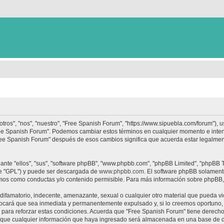
tros", "nos", "nuestro", "Free Spanish Forum", "https://www.sipuebla.com/forum"), 
"Free Spanish Forum". Podemos cambiar estos términos en cualquier momento e inten
Free Spanish Forum" después de esos cambios significa que acuerda estar legalme
nte "ellos", "sus", "software phpBB", "www.phpbb.com", "phpBB Limited", "phpBB Te
te "GPL") y puede ser descargada de
www.phpbb.com
. El software phpBB solamente
os como conductas y/o contenido permisible. Para más información sobre phpBB, p
ifamatorio, indecente, amenazante, sexual o cualquier otro material que pueda vio
ocará que sea inmediata y permanentemente expulsado y, si lo creemos oportuno, c
para reforzar estas condiciones. Acuerda que "Free Spanish Forum" tiene derecho a
ue cualquier información que haya ingresado será almacenada en una base de da