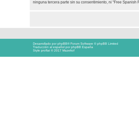
ninguna tercera parte sin su consentimiento, ni "Free Spanis
Desarrollado por
phpBB
® Forum Software © phpBB Limited
Traducción al español por
phpBB España
Style proflat © 2017
Mazeltof