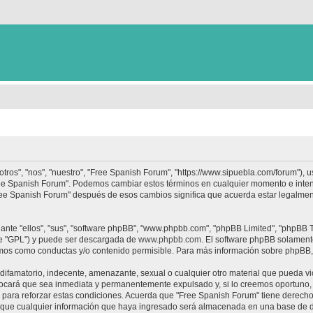
tros", "nos", "nuestro", "Free Spanish Forum", "https://www.sipuebla.com/forum"), 
"Free Spanish Forum". Podemos cambiar estos términos en cualquier momento e inten
Free Spanish Forum" después de esos cambios significa que acuerda estar legalme
nte "ellos", "sus", "software phpBB", "www.phpbb.com", "phpBB Limited", "phpBB Te
te "GPL") y puede ser descargada de
www.phpbb.com
. El software phpBB solamente
os como conductas y/o contenido permisible. Para más información sobre phpBB, p
ifamatorio, indecente, amenazante, sexual o cualquier otro material que pueda vio
ocará que sea inmediata y permanentemente expulsado y, si lo creemos oportuno, c
para reforzar estas condiciones. Acuerda que "Free Spanish Forum" tiene derecho a
ue cualquier información que haya ingresado será almacenada en una base de da