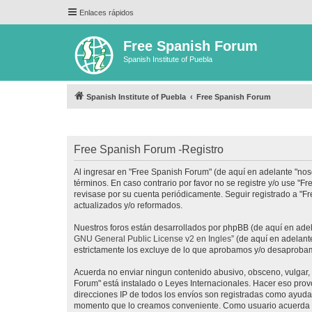
Enlaces rápidos
Free Spanish Forum
Spanish Institute of Puebla
Spanish Institute of Puebla
Free Spanish Forum
Free Spanish Forum -Registro
Al ingresar en "Free Spanish Forum" (de aquí en adelante "noso
términos. En caso contrario por favor no se registre y/o use 
revisase por su cuenta periódicamente. Seguir registrado a "
actualizados y/o reformados.
Nuestros foros están desarrollados por phpBB (de aquí en adela
GNU General Public License v2 en Ingles
” (de aquí en adelan
estrictamente los excluye de lo que aprobamos y/o desaprobam
Acuerda no enviar ningun contenido abusivo, obsceno, vulgar, d
Forum" está instalado o Leyes Internacionales. Hacer eso prov
direcciones IP de todos los envíos son registradas como ayuda 
momento que lo creamos conveniente. Como usuario acuerda q