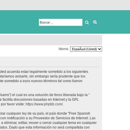
Buscar
Búsqueda avanza
Idioma:
usted acuerda estar legalmente sometido a los siguientes
taríamos avisarle, sin embargo sería prudente que los
nte sometido a esos nuevos términos tal como fueron
ams") el cual es una solución de foros liberada bajo la “
 facilita discusiones basadas en Internet y la GPL
or favor visite:
https://www.phpbb.com/
.
lar cualquier ley de su país, el país donde "Free Spanish
on notificación a su Proveedor de Servicios de Internet. Las
 eliminar, editar, mover o cerrar cualquier tema en cualquier
tos. Dado que esta información no será compartida con