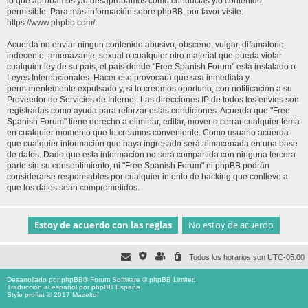
lo que aprobamos y/o desaprobamos como conductas y/o contenido
permisible. Para más información sobre phpBB, por favor visite:
https://www.phpbb.com/
.
Acuerda no enviar ningun contenido abusivo, obsceno, vulgar, difamatorio,
indecente, amenazante, sexual o cualquier otro material que pueda violar
cualquier ley de su país, el país donde "Free Spanish Forum" está instalado o
Leyes Internacionales. Hacer eso provocará que sea inmediata y
permanentemente expulsado y, si lo creemos oportuno, con notificación a su
Proveedor de Servicios de Internet. Las direcciones IP de todos los envíos son
registradas como ayuda para reforzar estas condiciones. Acuerda que "Free
Spanish Forum" tiene derecho a eliminar, editar, mover o cerrar cualquier tema
en cualquier momento que lo creamos conveniente. Como usuario acuerda
que cualquier información que haya ingresado será almacenada en una base
de datos. Dado que esta información no será compartida con ninguna tercera
parte sin su consentimiento, ni "Free Spanish Forum" ni phpBB podrán
considerarse responsables por cualquier intento de hacking que conlleve a
que los datos sean comprometidos.
Todos los horarios son
UTC-05:00
Desarrollado por
phpBB
® Forum Software © phpBB Limited
Traducción al español por
phpBB España
Style proflat © 2017
Mazeltof