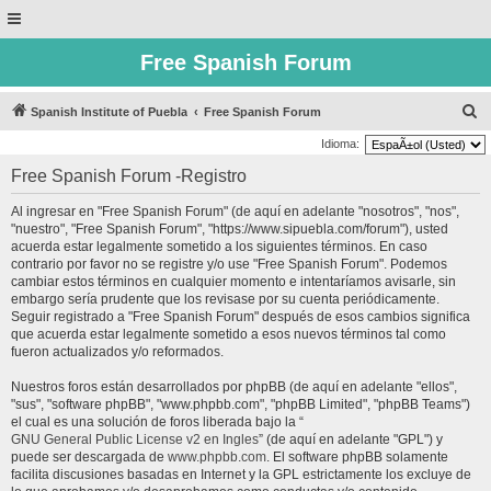
Free Spanish Forum
B
Spanish Institute of Puebla
Free Spanish Forum
u
Idioma:
s
Free Spanish Forum -Registro
c
Al ingresar en "Free Spanish Forum" (de aquí en adelante "nosotros", "nos",
a
"nuestro", "Free Spanish Forum", "https://www.sipuebla.com/forum"), usted
r
acuerda estar legalmente sometido a los siguientes términos. En caso
contrario por favor no se registre y/o use "Free Spanish Forum". Podemos
cambiar estos términos en cualquier momento e intentaríamos avisarle, sin
embargo sería prudente que los revisase por su cuenta periódicamente.
Seguir registrado a "Free Spanish Forum" después de esos cambios significa
que acuerda estar legalmente sometido a esos nuevos términos tal como
fueron actualizados y/o reformados.
Nuestros foros están desarrollados por phpBB (de aquí en adelante "ellos",
"sus", "software phpBB", "www.phpbb.com", "phpBB Limited", "phpBB Teams")
el cual es una solución de foros liberada bajo la “
GNU General Public License v2 en Ingles
” (de aquí en adelante "GPL") y
puede ser descargada de
www.phpbb.com
. El software phpBB solamente
facilita discusiones basadas en Internet y la GPL estrictamente los excluye de