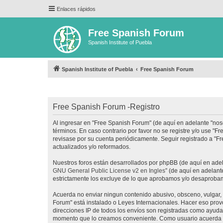
Enlaces rápidos
Free Spanish Forum
Spanish Institute of Puebla
Spanish Institute of Puebla
Free Spanish Forum
Free Spanish Forum -Registro
Al ingresar en "Free Spanish Forum" (de aquí en adelante "noso
términos. En caso contrario por favor no se registre y/o use 
revisase por su cuenta periódicamente. Seguir registrado a "
actualizados y/o reformados.
Nuestros foros están desarrollados por phpBB (de aquí en adela
GNU General Public License v2 en Ingles
” (de aquí en adelan
estrictamente los excluye de lo que aprobamos y/o desaprobam
Acuerda no enviar ningun contenido abusivo, obsceno, vulgar, d
Forum" está instalado o Leyes Internacionales. Hacer eso prov
direcciones IP de todos los envíos son registradas como ayuda 
momento que lo creamos conveniente. Como usuario acuerda q