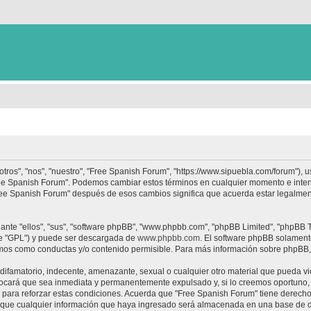
tros", "nos", "nuestro", "Free Spanish Forum", "https://www.sipuebla.com/forum"), 
"Free Spanish Forum". Podemos cambiar estos términos en cualquier momento e inten
Free Spanish Forum" después de esos cambios significa que acuerda estar legalme
nte "ellos", "sus", "software phpBB", "www.phpbb.com", "phpBB Limited", "phpBB Te
te "GPL") y puede ser descargada de
www.phpbb.com
. El software phpBB solamente
os como conductas y/o contenido permisible. Para más información sobre phpBB, p
ifamatorio, indecente, amenazante, sexual o cualquier otro material que pueda vio
ocará que sea inmediata y permanentemente expulsado y, si lo creemos oportuno, c
para reforzar estas condiciones. Acuerda que "Free Spanish Forum" tiene derecho a
ue cualquier información que haya ingresado será almacenada en una base de da