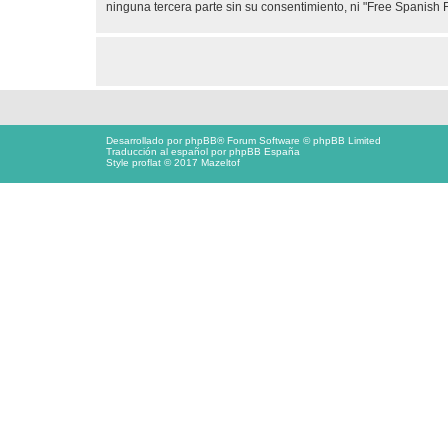
ninguna tercera parte sin su consentimiento, ni "Free Spanis
Desarrollado por
phpBB
® Forum Software © phpBB Limited
Traducción al español por
phpBB España
Style proflat © 2017
Mazeltof