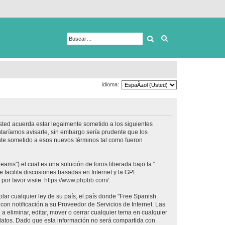
Buscar
Búsqueda avanza
Idioma:
usted acuerda estar legalmente sometido a los siguientes
taríamos avisarle, sin embargo sería prudente que los
nte sometido a esos nuevos términos tal como fueron
ams") el cual es una solución de foros liberada bajo la “
 facilita discusiones basadas en Internet y la GPL
or favor visite:
https://www.phpbb.com/
.
lar cualquier ley de su país, el país donde "Free Spanish
on notificación a su Proveedor de Servicios de Internet. Las
 eliminar, editar, mover o cerrar cualquier tema en cualquier
tos. Dado que esta información no será compartida con