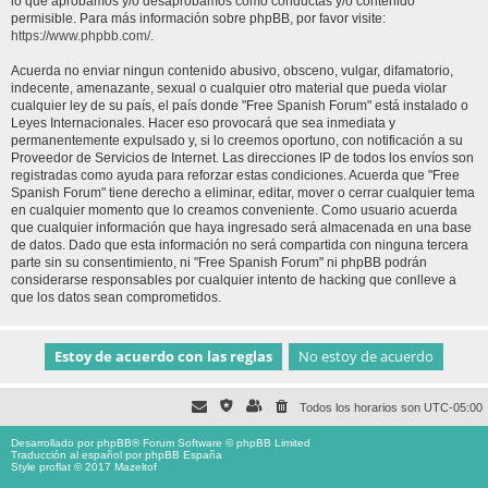
lo que aprobamos y/o desaprobamos como conductas y/o contenido
permisible. Para más información sobre phpBB, por favor visite:
https://www.phpbb.com/
.
Acuerda no enviar ningun contenido abusivo, obsceno, vulgar, difamatorio,
indecente, amenazante, sexual o cualquier otro material que pueda violar
cualquier ley de su país, el país donde "Free Spanish Forum" está instalado o
Leyes Internacionales. Hacer eso provocará que sea inmediata y
permanentemente expulsado y, si lo creemos oportuno, con notificación a su
Proveedor de Servicios de Internet. Las direcciones IP de todos los envíos son
registradas como ayuda para reforzar estas condiciones. Acuerda que "Free
Spanish Forum" tiene derecho a eliminar, editar, mover o cerrar cualquier tema
en cualquier momento que lo creamos conveniente. Como usuario acuerda
que cualquier información que haya ingresado será almacenada en una base
de datos. Dado que esta información no será compartida con ninguna tercera
parte sin su consentimiento, ni "Free Spanish Forum" ni phpBB podrán
considerarse responsables por cualquier intento de hacking que conlleve a
que los datos sean comprometidos.
Todos los horarios son
UTC-05:00
Desarrollado por
phpBB
® Forum Software © phpBB Limited
Traducción al español por
phpBB España
Style proflat © 2017
Mazeltof