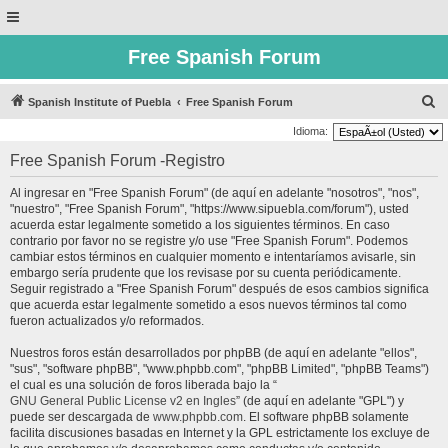
Free Spanish Forum
B
Spanish Institute of Puebla
Free Spanish Forum
u
Idioma:
s
Free Spanish Forum -Registro
c
Al ingresar en "Free Spanish Forum" (de aquí en adelante "nosotros", "nos",
a
"nuestro", "Free Spanish Forum", "https://www.sipuebla.com/forum"), usted
r
acuerda estar legalmente sometido a los siguientes términos. En caso
contrario por favor no se registre y/o use "Free Spanish Forum". Podemos
cambiar estos términos en cualquier momento e intentaríamos avisarle, sin
embargo sería prudente que los revisase por su cuenta periódicamente.
Seguir registrado a "Free Spanish Forum" después de esos cambios significa
que acuerda estar legalmente sometido a esos nuevos términos tal como
fueron actualizados y/o reformados.
Nuestros foros están desarrollados por phpBB (de aquí en adelante "ellos",
"sus", "software phpBB", "www.phpbb.com", "phpBB Limited", "phpBB Teams")
el cual es una solución de foros liberada bajo la “
GNU General Public License v2 en Ingles
” (de aquí en adelante "GPL") y
puede ser descargada de
www.phpbb.com
. El software phpBB solamente
facilita discusiones basadas en Internet y la GPL estrictamente los excluye de