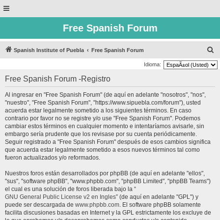
Free Spanish Forum
B
Spanish Institute of Puebla
Free Spanish Forum
u
Idioma:
s
Free Spanish Forum -Registro
c
Al ingresar en "Free Spanish Forum" (de aquí en adelante "nosotros", "nos",
a
"nuestro", "Free Spanish Forum", "https://www.sipuebla.com/forum"), usted
r
acuerda estar legalmente sometido a los siguientes términos. En caso
contrario por favor no se registre y/o use "Free Spanish Forum". Podemos
cambiar estos términos en cualquier momento e intentaríamos avisarle, sin
embargo sería prudente que los revisase por su cuenta periódicamente.
Seguir registrado a "Free Spanish Forum" después de esos cambios significa
que acuerda estar legalmente sometido a esos nuevos términos tal como
fueron actualizados y/o reformados.
Nuestros foros están desarrollados por phpBB (de aquí en adelante "ellos",
"sus", "software phpBB", "www.phpbb.com", "phpBB Limited", "phpBB Teams")
el cual es una solución de foros liberada bajo la “
GNU General Public License v2 en Ingles
” (de aquí en adelante "GPL") y
puede ser descargada de
www.phpbb.com
. El software phpBB solamente
facilita discusiones basadas en Internet y la GPL estrictamente los excluye de