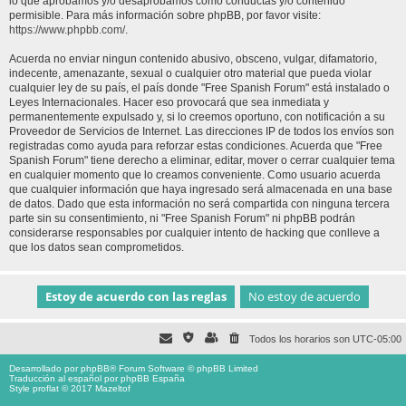
lo que aprobamos y/o desaprobamos como conductas y/o contenido
permisible. Para más información sobre phpBB, por favor visite:
https://www.phpbb.com/
.
Acuerda no enviar ningun contenido abusivo, obsceno, vulgar, difamatorio,
indecente, amenazante, sexual o cualquier otro material que pueda violar
cualquier ley de su país, el país donde "Free Spanish Forum" está instalado o
Leyes Internacionales. Hacer eso provocará que sea inmediata y
permanentemente expulsado y, si lo creemos oportuno, con notificación a su
Proveedor de Servicios de Internet. Las direcciones IP de todos los envíos son
registradas como ayuda para reforzar estas condiciones. Acuerda que "Free
Spanish Forum" tiene derecho a eliminar, editar, mover o cerrar cualquier tema
en cualquier momento que lo creamos conveniente. Como usuario acuerda
que cualquier información que haya ingresado será almacenada en una base
de datos. Dado que esta información no será compartida con ninguna tercera
parte sin su consentimiento, ni "Free Spanish Forum" ni phpBB podrán
considerarse responsables por cualquier intento de hacking que conlleve a
que los datos sean comprometidos.
Todos los horarios son
UTC-05:00
Desarrollado por
phpBB
® Forum Software © phpBB Limited
Traducción al español por
phpBB España
Style proflat © 2017
Mazeltof