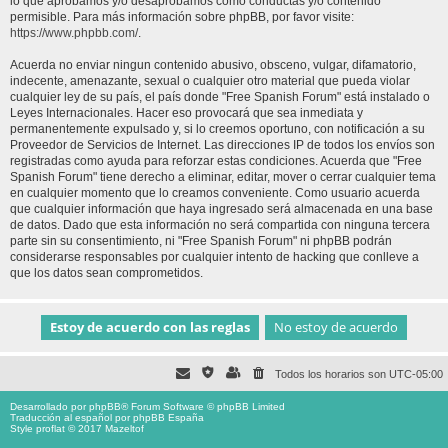
lo que aprobamos y/o desaprobamos como conductas y/o contenido
permisible. Para más información sobre phpBB, por favor visite:
https://www.phpbb.com/
.
Acuerda no enviar ningun contenido abusivo, obsceno, vulgar, difamatorio,
indecente, amenazante, sexual o cualquier otro material que pueda violar
cualquier ley de su país, el país donde "Free Spanish Forum" está instalado o
Leyes Internacionales. Hacer eso provocará que sea inmediata y
permanentemente expulsado y, si lo creemos oportuno, con notificación a su
Proveedor de Servicios de Internet. Las direcciones IP de todos los envíos son
registradas como ayuda para reforzar estas condiciones. Acuerda que "Free
Spanish Forum" tiene derecho a eliminar, editar, mover o cerrar cualquier tema
en cualquier momento que lo creamos conveniente. Como usuario acuerda
que cualquier información que haya ingresado será almacenada en una base
de datos. Dado que esta información no será compartida con ninguna tercera
parte sin su consentimiento, ni "Free Spanish Forum" ni phpBB podrán
considerarse responsables por cualquier intento de hacking que conlleve a
que los datos sean comprometidos.
Todos los horarios son
UTC-05:00
Desarrollado por
phpBB
® Forum Software © phpBB Limited
Traducción al español por
phpBB España
Style proflat © 2017
Mazeltof