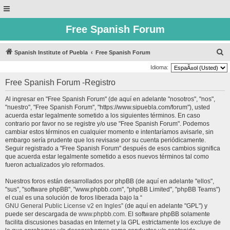
Free Spanish Forum
B
Spanish Institute of Puebla
Free Spanish Forum
u
Idioma:
s
Free Spanish Forum -Registro
c
Al ingresar en "Free Spanish Forum" (de aquí en adelante "nosotros", "nos",
a
"nuestro", "Free Spanish Forum", "https://www.sipuebla.com/forum"), usted
r
acuerda estar legalmente sometido a los siguientes términos. En caso
contrario por favor no se registre y/o use "Free Spanish Forum". Podemos
cambiar estos términos en cualquier momento e intentaríamos avisarle, sin
embargo sería prudente que los revisase por su cuenta periódicamente.
Seguir registrado a "Free Spanish Forum" después de esos cambios significa
que acuerda estar legalmente sometido a esos nuevos términos tal como
fueron actualizados y/o reformados.
Nuestros foros están desarrollados por phpBB (de aquí en adelante "ellos",
"sus", "software phpBB", "www.phpbb.com", "phpBB Limited", "phpBB Teams")
el cual es una solución de foros liberada bajo la “
GNU General Public License v2 en Ingles
” (de aquí en adelante "GPL") y
puede ser descargada de
www.phpbb.com
. El software phpBB solamente
facilita discusiones basadas en Internet y la GPL estrictamente los excluye de