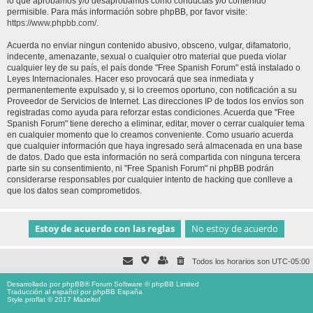
lo que aprobamos y/o desaprobamos como conductas y/o contenido
permisible. Para más información sobre phpBB, por favor visite:
https://www.phpbb.com/
.
Acuerda no enviar ningun contenido abusivo, obsceno, vulgar, difamatorio,
indecente, amenazante, sexual o cualquier otro material que pueda violar
cualquier ley de su país, el país donde "Free Spanish Forum" está instalado o
Leyes Internacionales. Hacer eso provocará que sea inmediata y
permanentemente expulsado y, si lo creemos oportuno, con notificación a su
Proveedor de Servicios de Internet. Las direcciones IP de todos los envíos son
registradas como ayuda para reforzar estas condiciones. Acuerda que "Free
Spanish Forum" tiene derecho a eliminar, editar, mover o cerrar cualquier tema
en cualquier momento que lo creamos conveniente. Como usuario acuerda
que cualquier información que haya ingresado será almacenada en una base
de datos. Dado que esta información no será compartida con ninguna tercera
parte sin su consentimiento, ni "Free Spanish Forum" ni phpBB podrán
considerarse responsables por cualquier intento de hacking que conlleve a
que los datos sean comprometidos.
Todos los horarios son
UTC-05:00
Desarrollado por
phpBB
® Forum Software © phpBB Limited
Traducción al español por
phpBB España
Style proflat © 2017
Mazeltof