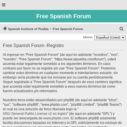
Free Spanish Forum
B
Spanish Institute of Puebla
Free Spanish Forum
u
Idioma:
s
Free Spanish Forum -Registro
c
Al ingresar en "Free Spanish Forum" (de aquí en adelante "nosotros", "nos",
a
"nuestro", "Free Spanish Forum", "https://www.sipuebla.com/forum"), usted
r
acuerda estar legalmente sometido a los siguientes términos. En caso
contrario por favor no se registre y/o use "Free Spanish Forum". Podemos
cambiar estos términos en cualquier momento e intentaríamos avisarle, sin
embargo sería prudente que los revisase por su cuenta periódicamente.
Seguir registrado a "Free Spanish Forum" después de esos cambios significa
que acuerda estar legalmente sometido a esos nuevos términos tal como
fueron actualizados y/o reformados.
Nuestros foros están desarrollados por phpBB (de aquí en adelante "ellos",
"sus", "software phpBB", "www.phpbb.com", "phpBB Limited", "phpBB Teams")
el cual es una solución de foros liberada bajo la “
GNU General Public License v2 en Ingles
” (de aquí en adelante "GPL") y
puede ser descargada de
www.phpbb.com
. El software phpBB solamente
facilita discusiones basadas en Internet y la GPL estrictamente los excluye de