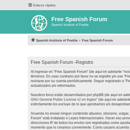
Enlaces rápidos
Free Spanish Forum
Spanish Institute of Puebla
Spanish Institute of Puebla
Free Spanish Forum
Free Spanish Forum -Registro
Al ingresar en "Free Spanish Forum" (de aquí en adelante "noso
términos. En caso contrario por favor no se registre y/o use 
revisase por su cuenta periódicamente. Seguir registrado a "
actualizados y/o reformados.
Nuestros foros están desarrollados por phpBB (de aquí en adela
GNU General Public License v2 en Ingles
” (de aquí en adelan
estrictamente los excluye de lo que aprobamos y/o desaprobam
Acuerda no enviar ningun contenido abusivo, obsceno, vulgar, d
Forum" está instalado o Leyes Internacionales. Hacer eso prov
direcciones IP de todos los envíos son registradas como ayuda 
momento que lo creamos conveniente. Como usuario acuerda q