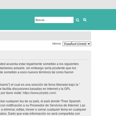
Buscar
Búsqueda avanza
Idioma:
usted acuerda estar legalmente sometido a los siguientes
taríamos avisarle, sin embargo sería prudente que los
nte sometido a esos nuevos términos tal como fueron
ams") el cual es una solución de foros liberada bajo la “
 facilita discusiones basadas en Internet y la GPL
or favor visite:
https://www.phpbb.com/
.
lar cualquier ley de su país, el país donde "Free Spanish
on notificación a su Proveedor de Servicios de Internet. Las
 eliminar, editar, mover o cerrar cualquier tema en cualquier
tos. Dado que esta información no será compartida con