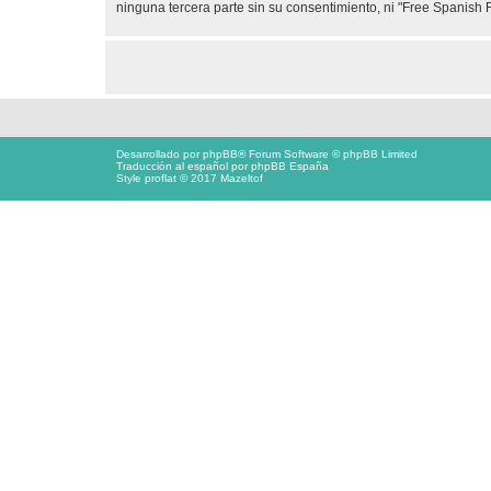
ninguna tercera parte sin su consentimiento, ni "Free Spanis
Desarrollado por
phpBB
® Forum Software © phpBB Limited
Traducción al español por
phpBB España
Style proflat © 2017
Mazeltof