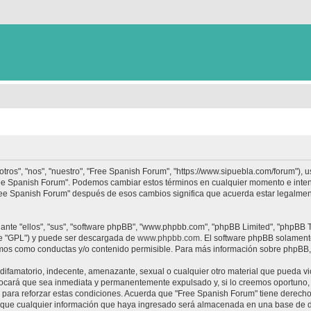
tros", "nos", "nuestro", "Free Spanish Forum", "https://www.sipuebla.com/forum"), 
"Free Spanish Forum". Podemos cambiar estos términos en cualquier momento e inten
Free Spanish Forum" después de esos cambios significa que acuerda estar legalme
nte "ellos", "sus", "software phpBB", "www.phpbb.com", "phpBB Limited", "phpBB Te
te "GPL") y puede ser descargada de
www.phpbb.com
. El software phpBB solamente
os como conductas y/o contenido permisible. Para más información sobre phpBB, p
ifamatorio, indecente, amenazante, sexual o cualquier otro material que pueda vio
ocará que sea inmediata y permanentemente expulsado y, si lo creemos oportuno, c
para reforzar estas condiciones. Acuerda que "Free Spanish Forum" tiene derecho a
ue cualquier información que haya ingresado será almacenada en una base de da