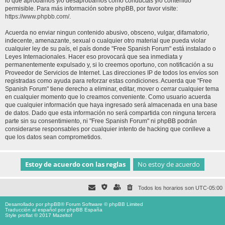
lo que aprobamos y/o desaprobamos como conductas y/o contenido
permisible. Para más información sobre phpBB, por favor visite:
https://www.phpbb.com/
.
Acuerda no enviar ningun contenido abusivo, obsceno, vulgar, difamatorio,
indecente, amenazante, sexual o cualquier otro material que pueda violar
cualquier ley de su país, el país donde "Free Spanish Forum" está instalado o
Leyes Internacionales. Hacer eso provocará que sea inmediata y
permanentemente expulsado y, si lo creemos oportuno, con notificación a su
Proveedor de Servicios de Internet. Las direcciones IP de todos los envíos son
registradas como ayuda para reforzar estas condiciones. Acuerda que "Free
Spanish Forum" tiene derecho a eliminar, editar, mover o cerrar cualquier tema
en cualquier momento que lo creamos conveniente. Como usuario acuerda
que cualquier información que haya ingresado será almacenada en una base
de datos. Dado que esta información no será compartida con ninguna tercera
parte sin su consentimiento, ni "Free Spanish Forum" ni phpBB podrán
considerarse responsables por cualquier intento de hacking que conlleve a
que los datos sean comprometidos.
Todos los horarios son
UTC-05:00
Desarrollado por
phpBB
® Forum Software © phpBB Limited
Traducción al español por
phpBB España
Style proflat © 2017
Mazeltof