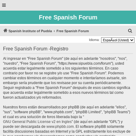
Free Spanish Forum
B
Spanish Institute of Puebla
Free Spanish Forum
u
Idioma:
s
Free Spanish Forum -Registro
c
Al ingresar en "Free Spanish Forum" (de aquí en adelante "nosotros", "nos",
a
"nuestro", "Free Spanish Forum", "https://www.sipuebla.com/forum"), usted
r
acuerda estar legalmente sometido a los siguientes términos. En caso
contrario por favor no se registre y/o use "Free Spanish Forum". Podemos
cambiar estos términos en cualquier momento e intentaríamos avisarle, sin
embargo sería prudente que los revisase por su cuenta periódicamente.
Seguir registrado a "Free Spanish Forum" después de esos cambios significa
que acuerda estar legalmente sometido a esos nuevos términos tal como
fueron actualizados y/o reformados.
Nuestros foros están desarrollados por phpBB (de aquí en adelante "ellos",
"sus", "software phpBB", "www.phpbb.com", "phpBB Limited", "phpBB Teams")
el cual es una solución de foros liberada bajo la “
GNU General Public License v2 en Ingles
” (de aquí en adelante "GPL") y
puede ser descargada de
www.phpbb.com
. El software phpBB solamente
facilita discusiones basadas en Internet y la GPL estrictamente los excluye de