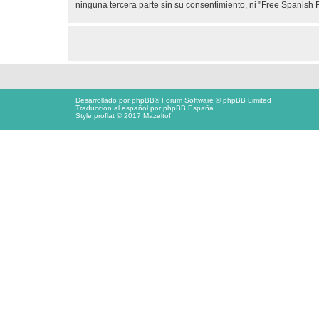
ninguna tercera parte sin su consentimiento, ni "Free Spanis
Desarrollado por
phpBB
® Forum Software © phpBB Limited
Traducción al español por
phpBB España
Style proflat © 2017
Mazeltof