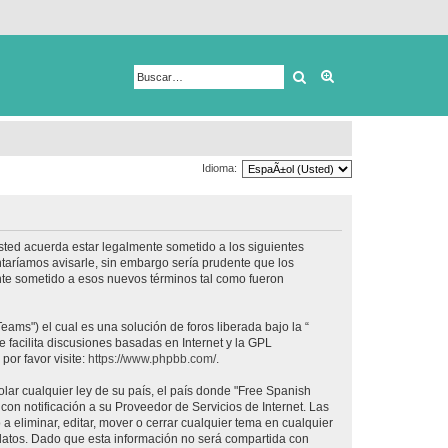
Buscar
Búsqueda avanza
Idioma:
usted acuerda estar legalmente sometido a los siguientes
taríamos avisarle, sin embargo sería prudente que los
nte sometido a esos nuevos términos tal como fueron
ams") el cual es una solución de foros liberada bajo la “
 facilita discusiones basadas en Internet y la GPL
or favor visite:
https://www.phpbb.com/
.
lar cualquier ley de su país, el país donde "Free Spanish
on notificación a su Proveedor de Servicios de Internet. Las
 eliminar, editar, mover o cerrar cualquier tema en cualquier
tos. Dado que esta información no será compartida con