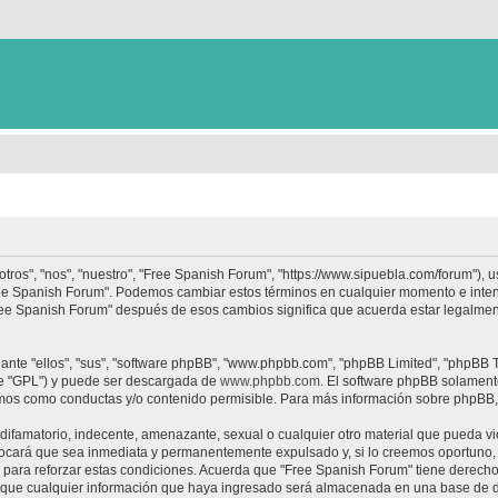
tros", "nos", "nuestro", "Free Spanish Forum", "https://www.sipuebla.com/forum"), 
"Free Spanish Forum". Podemos cambiar estos términos en cualquier momento e inten
Free Spanish Forum" después de esos cambios significa que acuerda estar legalme
nte "ellos", "sus", "software phpBB", "www.phpbb.com", "phpBB Limited", "phpBB Te
te "GPL") y puede ser descargada de
www.phpbb.com
. El software phpBB solamente
os como conductas y/o contenido permisible. Para más información sobre phpBB, p
ifamatorio, indecente, amenazante, sexual o cualquier otro material que pueda vio
ocará que sea inmediata y permanentemente expulsado y, si lo creemos oportuno, c
para reforzar estas condiciones. Acuerda que "Free Spanish Forum" tiene derecho a
ue cualquier información que haya ingresado será almacenada en una base de da