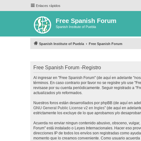
Enlaces rápidos
Free Spanish Forum
Spanish Institute of Puebla
Spanish Institute of Puebla
Free Spanish Forum
Free Spanish Forum -Registro
Al ingresar en "Free Spanish Forum" (de aquí en adelante "noso
términos. En caso contrario por favor no se registre y/o use 
revisase por su cuenta periódicamente. Seguir registrado a "
actualizados y/o reformados.
Nuestros foros están desarrollados por phpBB (de aquí en adela
GNU General Public License v2 en Ingles
” (de aquí en adelan
estrictamente los excluye de lo que aprobamos y/o desaprobam
Acuerda no enviar ningun contenido abusivo, obsceno, vulgar, d
Forum" está instalado o Leyes Internacionales. Hacer eso prov
direcciones IP de todos los envíos son registradas como ayuda 
momento que lo creamos conveniente. Como usuario acuerda q