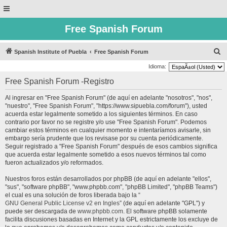
Free Spanish Forum
B
Spanish Institute of Puebla
Free Spanish Forum
u
Idioma:
s
Free Spanish Forum -Registro
c
Al ingresar en "Free Spanish Forum" (de aquí en adelante "nosotros", "nos",
a
"nuestro", "Free Spanish Forum", "https://www.sipuebla.com/forum"), usted
r
acuerda estar legalmente sometido a los siguientes términos. En caso
contrario por favor no se registre y/o use "Free Spanish Forum". Podemos
cambiar estos términos en cualquier momento e intentaríamos avisarle, sin
embargo sería prudente que los revisase por su cuenta periódicamente.
Seguir registrado a "Free Spanish Forum" después de esos cambios significa
que acuerda estar legalmente sometido a esos nuevos términos tal como
fueron actualizados y/o reformados.
Nuestros foros están desarrollados por phpBB (de aquí en adelante "ellos",
"sus", "software phpBB", "www.phpbb.com", "phpBB Limited", "phpBB Teams")
el cual es una solución de foros liberada bajo la “
GNU General Public License v2 en Ingles
” (de aquí en adelante "GPL") y
puede ser descargada de
www.phpbb.com
. El software phpBB solamente
facilita discusiones basadas en Internet y la GPL estrictamente los excluye de