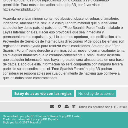
lo que aprobamos y/o desaprobamos como conductas y/o contenido
permisible. Para más información sobre phpBB, por favor visite:
https://www.phpbb.com/
.
Acuerda no enviar ningun contenido abusivo, obsceno, vulgar, difamatorio,
indecente, amenazante, sexual o cualquier otro material que pueda violar
cualquier ley de su país, el país donde "Free Spanish Forum" está instalado o
Leyes Internacionales. Hacer eso provocará que sea inmediata y
permanentemente expulsado y, si lo creemos oportuno, con notificación a su
Proveedor de Servicios de Internet. Las direcciones IP de todos los envíos son
registradas como ayuda para reforzar estas condiciones. Acuerda que "Free
Spanish Forum" tiene derecho a eliminar, editar, mover o cerrar cualquier tema
en cualquier momento que lo creamos conveniente. Como usuario acuerda
que cualquier información que haya ingresado será almacenada en una base
de datos. Dado que esta información no será compartida con ninguna tercera
parte sin su consentimiento, ni "Free Spanish Forum" ni phpBB podrán
considerarse responsables por cualquier intento de hacking que conlleve a
que los datos sean comprometidos.
Todos los horarios son
UTC-05:00
Desarrollado por
phpBB
® Forum Software © phpBB Limited
Traducción al español por
phpBB España
Style proflat © 2017
Mazeltof