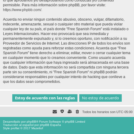
lo que aprobamos y/o desaprobamos como conductas y/o contenido
permisible. Para más información sobre phpBB, por favor visite:
https://www.phpbb.com/
.
Acuerda no enviar ningun contenido abusivo, obsceno, vulgar, difamatorio,
indecente, amenazante, sexual o cualquier otro material que pueda violar
cualquier ley de su país, el país donde "Free Spanish Forum" está instalado o
Leyes Internacionales. Hacer eso provocará que sea inmediata y
permanentemente expulsado y, si lo creemos oportuno, con notificación a su
Proveedor de Servicios de Internet. Las direcciones IP de todos los envíos son
registradas como ayuda para reforzar estas condiciones. Acuerda que "Free
Spanish Forum" tiene derecho a eliminar, editar, mover o cerrar cualquier tema
en cualquier momento que lo creamos conveniente. Como usuario acuerda
que cualquier información que haya ingresado será almacenada en una base
de datos. Dado que esta información no será compartida con ninguna tercera
parte sin su consentimiento, ni "Free Spanish Forum" ni phpBB podrán
considerarse responsables por cualquier intento de hacking que conlleve a
que los datos sean comprometidos.
Todos los horarios son
UTC-05:00
Desarrollado por
phpBB
® Forum Software © phpBB Limited
Traducción al español por
phpBB España
Style proflat © 2017
Mazeltof