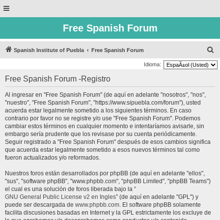
Free Spanish Forum
B
Spanish Institute of Puebla
Free Spanish Forum
u
Idioma:
s
Free Spanish Forum -Registro
c
Al ingresar en "Free Spanish Forum" (de aquí en adelante "nosotros", "nos",
a
"nuestro", "Free Spanish Forum", "https://www.sipuebla.com/forum"), usted
r
acuerda estar legalmente sometido a los siguientes términos. En caso
contrario por favor no se registre y/o use "Free Spanish Forum". Podemos
cambiar estos términos en cualquier momento e intentaríamos avisarle, sin
embargo sería prudente que los revisase por su cuenta periódicamente.
Seguir registrado a "Free Spanish Forum" después de esos cambios significa
que acuerda estar legalmente sometido a esos nuevos términos tal como
fueron actualizados y/o reformados.
Nuestros foros están desarrollados por phpBB (de aquí en adelante "ellos",
"sus", "software phpBB", "www.phpbb.com", "phpBB Limited", "phpBB Teams")
el cual es una solución de foros liberada bajo la “
GNU General Public License v2 en Ingles
” (de aquí en adelante "GPL") y
puede ser descargada de
www.phpbb.com
. El software phpBB solamente
facilita discusiones basadas en Internet y la GPL estrictamente los excluye de