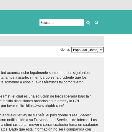
Buscar
Búsqueda avanza
Idioma:
usted acuerda estar legalmente sometido a los siguientes
taríamos avisarle, sin embargo sería prudente que los
nte sometido a esos nuevos términos tal como fueron
ams") el cual es una solución de foros liberada bajo la “
 facilita discusiones basadas en Internet y la GPL
or favor visite:
https://www.phpbb.com/
.
lar cualquier ley de su país, el país donde "Free Spanish
on notificación a su Proveedor de Servicios de Internet. Las
 eliminar, editar, mover o cerrar cualquier tema en cualquier
tos. Dado que esta información no será compartida con