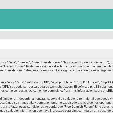
tros", "nos", "nuestro", "Free Spanish Forum", "https://www.sipuebla.com/forum"), 
"Free Spanish Forum". Podemos cambiar estos términos en cualquier momento e inten
Free Spanish Forum" después de esos cambios significa que acuerda estar legalme
nte "ellos", "sus", "software phpBB", "www.phpbb.com", "phpBB Limited", "phpBB Te
te "GPL") y puede ser descargada de
www.phpbb.com
. El software phpBB solamente
os como conductas y/o contenido permisible. Para más información sobre phpBB, p
ifamatorio, indecente, amenazante, sexual o cualquier otro material que pueda vio
ocará que sea inmediata y permanentemente expulsado y, si lo creemos oportuno, c
para reforzar estas condiciones. Acuerda que "Free Spanish Forum" tiene derecho a
ue cualquier información que haya ingresado será almacenada en una base de da