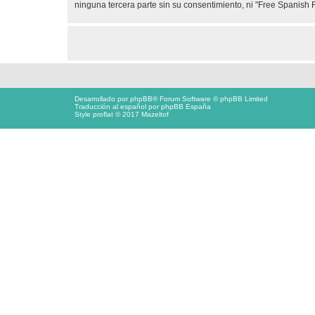
ninguna tercera parte sin su consentimiento, ni "Free Spanis
Desarrollado por
phpBB
® Forum Software © phpBB Limited
Traducción al español por
phpBB España
Style proflat © 2017
Mazeltof