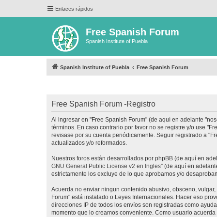
Enlaces rápidos
Free Spanish Forum
Spanish Institute of Puebla
Spanish Institute of Puebla
Free Spanish Forum
Free Spanish Forum -Registro
Al ingresar en "Free Spanish Forum" (de aquí en adelante "noso
términos. En caso contrario por favor no se registre y/o use 
revisase por su cuenta periódicamente. Seguir registrado a "
actualizados y/o reformados.
Nuestros foros están desarrollados por phpBB (de aquí en adela
GNU General Public License v2 en Ingles
” (de aquí en adelan
estrictamente los excluye de lo que aprobamos y/o desaprobam
Acuerda no enviar ningun contenido abusivo, obsceno, vulgar, d
Forum" está instalado o Leyes Internacionales. Hacer eso prov
direcciones IP de todos los envíos son registradas como ayuda 
momento que lo creamos conveniente. Como usuario acuerda q