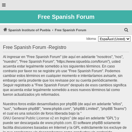
Free Spanish Forum
B
Spanish Institute of Puebla
Free Spanish Forum
u
Idioma:
s
Free Spanish Forum -Registro
c
Al ingresar en "Free Spanish Forum" (de aquí en adelante "nosotros", "nos",
a
"nuestro", "Free Spanish Forum", "https://www.sipuebla.com/forum"), usted
r
acuerda estar legalmente sometido a los siguientes términos. En caso
contrario por favor no se registre y/o use "Free Spanish Forum". Podemos
cambiar estos términos en cualquier momento e intentaríamos avisarle, sin
embargo sería prudente que los revisase por su cuenta periódicamente.
Seguir registrado a "Free Spanish Forum" después de esos cambios significa
que acuerda estar legalmente sometido a esos nuevos términos tal como
fueron actualizados y/o reformados.
Nuestros foros están desarrollados por phpBB (de aquí en adelante "ellos",
"sus", "software phpBB", "www.phpbb.com", "phpBB Limited", "phpBB Teams")
el cual es una solución de foros liberada bajo la “
GNU General Public License v2 en Ingles
” (de aquí en adelante "GPL") y
puede ser descargada de
www.phpbb.com
. El software phpBB solamente
facilita discusiones basadas en Internet y la GPL estrictamente los excluye de