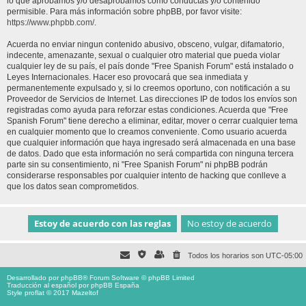
lo que aprobamos y/o desaprobamos como conductas y/o contenido
permisible. Para más información sobre phpBB, por favor visite:
https://www.phpbb.com/
.
Acuerda no enviar ningun contenido abusivo, obsceno, vulgar, difamatorio,
indecente, amenazante, sexual o cualquier otro material que pueda violar
cualquier ley de su país, el país donde "Free Spanish Forum" está instalado o
Leyes Internacionales. Hacer eso provocará que sea inmediata y
permanentemente expulsado y, si lo creemos oportuno, con notificación a su
Proveedor de Servicios de Internet. Las direcciones IP de todos los envíos son
registradas como ayuda para reforzar estas condiciones. Acuerda que "Free
Spanish Forum" tiene derecho a eliminar, editar, mover o cerrar cualquier tema
en cualquier momento que lo creamos conveniente. Como usuario acuerda
que cualquier información que haya ingresado será almacenada en una base
de datos. Dado que esta información no será compartida con ninguna tercera
parte sin su consentimiento, ni "Free Spanish Forum" ni phpBB podrán
considerarse responsables por cualquier intento de hacking que conlleve a
que los datos sean comprometidos.
Todos los horarios son
UTC-05:00
Desarrollado por
phpBB
® Forum Software © phpBB Limited
Traducción al español por
phpBB España
Style proflat © 2017
Mazeltof