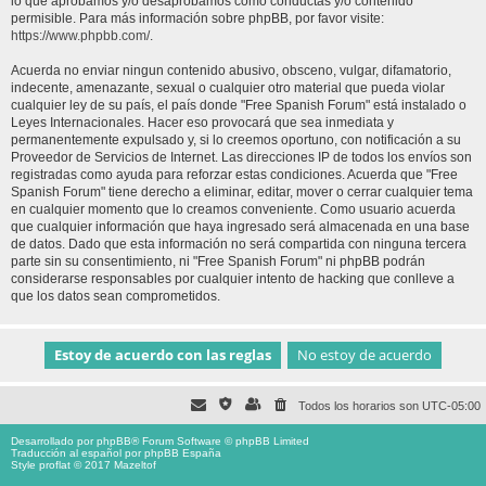
lo que aprobamos y/o desaprobamos como conductas y/o contenido
permisible. Para más información sobre phpBB, por favor visite:
https://www.phpbb.com/
.
Acuerda no enviar ningun contenido abusivo, obsceno, vulgar, difamatorio,
indecente, amenazante, sexual o cualquier otro material que pueda violar
cualquier ley de su país, el país donde "Free Spanish Forum" está instalado o
Leyes Internacionales. Hacer eso provocará que sea inmediata y
permanentemente expulsado y, si lo creemos oportuno, con notificación a su
Proveedor de Servicios de Internet. Las direcciones IP de todos los envíos son
registradas como ayuda para reforzar estas condiciones. Acuerda que "Free
Spanish Forum" tiene derecho a eliminar, editar, mover o cerrar cualquier tema
en cualquier momento que lo creamos conveniente. Como usuario acuerda
que cualquier información que haya ingresado será almacenada en una base
de datos. Dado que esta información no será compartida con ninguna tercera
parte sin su consentimiento, ni "Free Spanish Forum" ni phpBB podrán
considerarse responsables por cualquier intento de hacking que conlleve a
que los datos sean comprometidos.
Todos los horarios son
UTC-05:00
Desarrollado por
phpBB
® Forum Software © phpBB Limited
Traducción al español por
phpBB España
Style proflat © 2017
Mazeltof