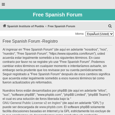
Free Spanish Forum
B
Spanish Institute of Puebla
Free Spanish Forum
u
Idioma:
s
Free Spanish Forum -Registro
c
Al ingresar en "Free Spanish Forum" (de aquí en adelante "nosotros", "nos",
a
"nuestro", "Free Spanish Forum", "https://www.sipuebla.com/forum"), usted
r
acuerda estar legalmente sometido a los siguientes términos. En caso
contrario por favor no se registre y/o use "Free Spanish Forum". Podemos
cambiar estos términos en cualquier momento e intentaríamos avisarle, sin
embargo sería prudente que los revisase por su cuenta periódicamente.
Seguir registrado a "Free Spanish Forum" después de esos cambios significa
que acuerda estar legalmente sometido a esos nuevos términos tal como
fueron actualizados y/o reformados.
Nuestros foros están desarrollados por phpBB (de aquí en adelante "ellos",
"sus", "software phpBB", "www.phpbb.com", "phpBB Limited", "phpBB Teams")
el cual es una solución de foros liberada bajo la “
GNU General Public License v2 en Ingles
” (de aquí en adelante "GPL") y
puede ser descargada de
www.phpbb.com
. El software phpBB solamente
facilita discusiones basadas en Internet y la GPL estrictamente los excluye de