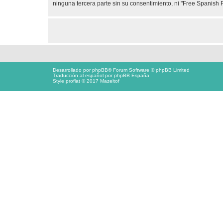
ninguna tercera parte sin su consentimiento, ni "Free Spanis
Desarrollado por
phpBB
® Forum Software © phpBB Limited
Traducción al español por
phpBB España
Style proflat © 2017
Mazeltof