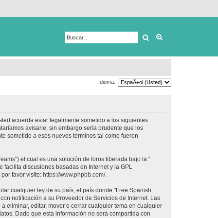
Buscar
Búsqueda avanza
Idioma:
usted acuerda estar legalmente sometido a los siguientes
taríamos avisarle, sin embargo sería prudente que los
nte sometido a esos nuevos términos tal como fueron
ams") el cual es una solución de foros liberada bajo la “
 facilita discusiones basadas en Internet y la GPL
or favor visite:
https://www.phpbb.com/
.
lar cualquier ley de su país, el país donde "Free Spanish
on notificación a su Proveedor de Servicios de Internet. Las
 eliminar, editar, mover o cerrar cualquier tema en cualquier
tos. Dado que esta información no será compartida con