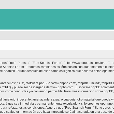
tros", "nos", "nuestro", "Free Spanish Forum", "https://www.sipuebla.com/forum"), 
"Free Spanish Forum". Podemos cambiar estos términos en cualquier momento e inten
Free Spanish Forum" después de esos cambios significa que acuerda estar legalme
nte "ellos", "sus", "software phpBB", "www.phpbb.com", "phpBB Limited", "phpBB Te
te "GPL") y puede ser descargada de
www.phpbb.com
. El software phpBB solamente
os como conductas y/o contenido permisible. Para más información sobre phpBB, p
ifamatorio, indecente, amenazante, sexual o cualquier otro material que pueda vio
ocará que sea inmediata y permanentemente expulsado y, si lo creemos oportuno, c
para reforzar estas condiciones. Acuerda que "Free Spanish Forum" tiene derecho a
ue cualquier información que haya ingresado será almacenada en una base de da