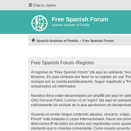
Enlaces rápidos
Free Spanish Forum
Spanish Institute of Puebla
Spanish Institute of Puebla
Free Spanish Forum
Free Spanish Forum -Registro
Al ingresar en "Free Spanish Forum" (de aquí en adelante "noso
términos. En caso contrario por favor no se registre y/o use 
revisase por su cuenta periódicamente. Seguir registrado a "
actualizados y/o reformados.
Nuestros foros están desarrollados por phpBB (de aquí en adela
GNU General Public License v2 en Ingles
” (de aquí en adelan
estrictamente los excluye de lo que aprobamos y/o desaprobam
Acuerda no enviar ningun contenido abusivo, obsceno, vulgar, d
Forum" está instalado o Leyes Internacionales. Hacer eso prov
direcciones IP de todos los envíos son registradas como ayuda 
momento que lo creamos conveniente. Como usuario acuerda q