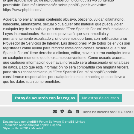
lo que aprobamos y/o desaprobamos como conductas y/o contenido
permisible. Para más información sobre phpBB, por favor visite:
https://www.phpbb.com/
.
Acuerda no enviar ningun contenido abusivo, obsceno, vulgar, difamatorio,
indecente, amenazante, sexual o cualquier otro material que pueda violar
cualquier ley de su país, el país donde "Free Spanish Forum" está instalado o
Leyes Internacionales. Hacer eso provocará que sea inmediata y
permanentemente expulsado y, si lo creemos oportuno, con notificación a su
Proveedor de Servicios de Internet. Las direcciones IP de todos los envíos son
registradas como ayuda para reforzar estas condiciones. Acuerda que "Free
Spanish Forum" tiene derecho a eliminar, editar, mover o cerrar cualquier tema
en cualquier momento que lo creamos conveniente. Como usuario acuerda
que cualquier información que haya ingresado será almacenada en una base
de datos. Dado que esta información no será compartida con ninguna tercera
parte sin su consentimiento, ni "Free Spanish Forum" ni phpBB podrán
considerarse responsables por cualquier intento de hacking que conlleve a
que los datos sean comprometidos.
Todos los horarios son
UTC-05:00
Desarrollado por
phpBB
® Forum Software © phpBB Limited
Traducción al español por
phpBB España
Style proflat © 2017
Mazeltof