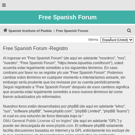
Free Spanish Forum
B
Spanish Institute of Puebla
Free Spanish Forum
u
Idioma:
s
Free Spanish Forum -Registro
c
Al ingresar en "Free Spanish Forum" (de aquí en adelante "nosotros", "nos",
a
"nuestro", "Free Spanish Forum", "https://www.sipuebla.com/forum"), usted
r
acuerda estar legalmente sometido a los siguientes términos. En caso
contrario por favor no se registre y/o use "Free Spanish Forum". Podemos
cambiar estos términos en cualquier momento e intentaríamos avisarle, sin
embargo sería prudente que los revisase por su cuenta periódicamente.
Seguir registrado a "Free Spanish Forum" después de esos cambios significa
que acuerda estar legalmente sometido a esos nuevos términos tal como
fueron actualizados y/o reformados.
Nuestros foros están desarrollados por phpBB (de aquí en adelante "ellos",
"sus", "software phpBB", "www.phpbb.com", "phpBB Limited", "phpBB Teams")
el cual es una solución de foros liberada bajo la “
GNU General Public License v2 en Ingles
” (de aquí en adelante "GPL") y
puede ser descargada de
www.phpbb.com
. El software phpBB solamente
facilita discusiones basadas en Internet y la GPL estrictamente los excluye de