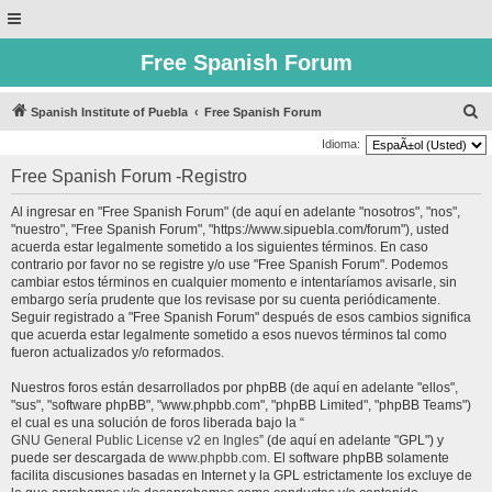
Free Spanish Forum
B
Spanish Institute of Puebla
Free Spanish Forum
u
Idioma:
s
Free Spanish Forum -Registro
c
Al ingresar en "Free Spanish Forum" (de aquí en adelante "nosotros", "nos",
a
"nuestro", "Free Spanish Forum", "https://www.sipuebla.com/forum"), usted
r
acuerda estar legalmente sometido a los siguientes términos. En caso
contrario por favor no se registre y/o use "Free Spanish Forum". Podemos
cambiar estos términos en cualquier momento e intentaríamos avisarle, sin
embargo sería prudente que los revisase por su cuenta periódicamente.
Seguir registrado a "Free Spanish Forum" después de esos cambios significa
que acuerda estar legalmente sometido a esos nuevos términos tal como
fueron actualizados y/o reformados.
Nuestros foros están desarrollados por phpBB (de aquí en adelante "ellos",
"sus", "software phpBB", "www.phpbb.com", "phpBB Limited", "phpBB Teams")
el cual es una solución de foros liberada bajo la “
GNU General Public License v2 en Ingles
” (de aquí en adelante "GPL") y
puede ser descargada de
www.phpbb.com
. El software phpBB solamente
facilita discusiones basadas en Internet y la GPL estrictamente los excluye de