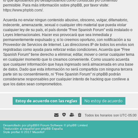
lo que aprobamos y/o desaprobamos como conductas y/o contenido
permisible. Para más información sobre phpBB, por favor visite:
https://www.phpbb.com/
.
Acuerda no enviar ningun contenido abusivo, obsceno, vulgar, difamatorio,
indecente, amenazante, sexual o cualquier otro material que pueda violar
cualquier ley de su país, el país donde "Free Spanish Forum" está instalado o
Leyes Internacionales. Hacer eso provocará que sea inmediata y
permanentemente expulsado y, si lo creemos oportuno, con notificación a su
Proveedor de Servicios de Internet. Las direcciones IP de todos los envíos son
registradas como ayuda para reforzar estas condiciones. Acuerda que "Free
Spanish Forum" tiene derecho a eliminar, editar, mover o cerrar cualquier tema
en cualquier momento que lo creamos conveniente. Como usuario acuerda
que cualquier información que haya ingresado será almacenada en una base
de datos. Dado que esta información no será compartida con ninguna tercera
parte sin su consentimiento, ni "Free Spanish Forum" ni phpBB podrán
considerarse responsables por cualquier intento de hacking que conlleve a
que los datos sean comprometidos.
Todos los horarios son
UTC-05:00
Desarrollado por
phpBB
® Forum Software © phpBB Limited
Traducción al español por
phpBB España
Style proflat © 2017
Mazeltof