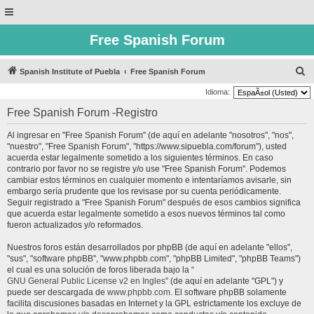
Free Spanish Forum
B
Spanish Institute of Puebla
Free Spanish Forum
u
Idioma:
s
Free Spanish Forum -Registro
c
Al ingresar en "Free Spanish Forum" (de aquí en adelante "nosotros", "nos",
a
"nuestro", "Free Spanish Forum", "https://www.sipuebla.com/forum"), usted
r
acuerda estar legalmente sometido a los siguientes términos. En caso
contrario por favor no se registre y/o use "Free Spanish Forum". Podemos
cambiar estos términos en cualquier momento e intentaríamos avisarle, sin
embargo sería prudente que los revisase por su cuenta periódicamente.
Seguir registrado a "Free Spanish Forum" después de esos cambios significa
que acuerda estar legalmente sometido a esos nuevos términos tal como
fueron actualizados y/o reformados.
Nuestros foros están desarrollados por phpBB (de aquí en adelante "ellos",
"sus", "software phpBB", "www.phpbb.com", "phpBB Limited", "phpBB Teams")
el cual es una solución de foros liberada bajo la “
GNU General Public License v2 en Ingles
” (de aquí en adelante "GPL") y
puede ser descargada de
www.phpbb.com
. El software phpBB solamente
facilita discusiones basadas en Internet y la GPL estrictamente los excluye de