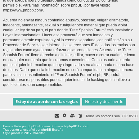
lo que aprobamos y/o desaprobamos como conductas y/o contenido
permisible. Para más información sobre phpBB, por favor visite:
https://www.phpbb.com/
.
Acuerda no enviar ningun contenido abusivo, obsceno, vulgar, difamatorio,
indecente, amenazante, sexual o cualquier otro material que pueda violar
cualquier ley de su país, el país donde "Free Spanish Forum" está instalado o
Leyes Internacionales. Hacer eso provocará que sea inmediata y
permanentemente expulsado y, si lo creemos oportuno, con notificación a su
Proveedor de Servicios de Internet. Las direcciones IP de todos los envíos son
registradas como ayuda para reforzar estas condiciones. Acuerda que "Free
Spanish Forum" tiene derecho a eliminar, editar, mover o cerrar cualquier tema
en cualquier momento que lo creamos conveniente. Como usuario acuerda
que cualquier información que haya ingresado será almacenada en una base
de datos. Dado que esta información no será compartida con ninguna tercera
parte sin su consentimiento, ni "Free Spanish Forum" ni phpBB podrán
considerarse responsables por cualquier intento de hacking que conlleve a
que los datos sean comprometidos.
Todos los horarios son
UTC-05:00
Desarrollado por
phpBB
® Forum Software © phpBB Limited
Traducción al español por
phpBB España
Style proflat © 2017
Mazeltof