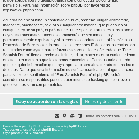
lo que aprobamos y/o desaprobamos como conductas y/o contenido
permisible. Para más información sobre phpBB, por favor visite:
https://www.phpbb.com/
.
Acuerda no enviar ningun contenido abusivo, obsceno, vulgar, difamatorio,
indecente, amenazante, sexual o cualquier otro material que pueda violar
cualquier ley de su país, el país donde "Free Spanish Forum" está instalado o
Leyes Internacionales. Hacer eso provocará que sea inmediata y
permanentemente expulsado y, si lo creemos oportuno, con notificación a su
Proveedor de Servicios de Internet. Las direcciones IP de todos los envíos son
registradas como ayuda para reforzar estas condiciones. Acuerda que "Free
Spanish Forum" tiene derecho a eliminar, editar, mover o cerrar cualquier tema
en cualquier momento que lo creamos conveniente. Como usuario acuerda
que cualquier información que haya ingresado será almacenada en una base
de datos. Dado que esta información no será compartida con ninguna tercera
parte sin su consentimiento, ni "Free Spanish Forum" ni phpBB podrán
considerarse responsables por cualquier intento de hacking que conlleve a
que los datos sean comprometidos.
Todos los horarios son
UTC-05:00
Desarrollado por
phpBB
® Forum Software © phpBB Limited
Traducción al español por
phpBB España
Style proflat © 2017
Mazeltof