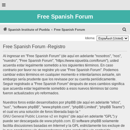
Free Spanish Forum
B
Spanish Institute of Puebla
Free Spanish Forum
u
Idioma:
s
Free Spanish Forum -Registro
c
Al ingresar en "Free Spanish Forum" (de aquí en adelante "nosotros", "nos",
a
"nuestro", "Free Spanish Forum", "https://www.sipuebla.com/forum"), usted
r
acuerda estar legalmente sometido a los siguientes términos. En caso
contrario por favor no se registre y/o use "Free Spanish Forum". Podemos
cambiar estos términos en cualquier momento e intentaríamos avisarle, sin
embargo sería prudente que los revisase por su cuenta periódicamente.
Seguir registrado a "Free Spanish Forum" después de esos cambios significa
que acuerda estar legalmente sometido a esos nuevos términos tal como
fueron actualizados y/o reformados.
Nuestros foros están desarrollados por phpBB (de aquí en adelante "ellos",
"sus", "software phpBB", "www.phpbb.com", "phpBB Limited", "phpBB Teams")
el cual es una solución de foros liberada bajo la “
GNU General Public License v2 en Ingles
” (de aquí en adelante "GPL") y
puede ser descargada de
www.phpbb.com
. El software phpBB solamente
facilita discusiones basadas en Internet y la GPL estrictamente los excluye de