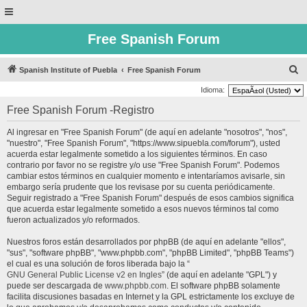
Free Spanish Forum
B
Spanish Institute of Puebla
Free Spanish Forum
u
Idioma:
s
Free Spanish Forum -Registro
c
Al ingresar en "Free Spanish Forum" (de aquí en adelante "nosotros", "nos",
a
"nuestro", "Free Spanish Forum", "https://www.sipuebla.com/forum"), usted
r
acuerda estar legalmente sometido a los siguientes términos. En caso
contrario por favor no se registre y/o use "Free Spanish Forum". Podemos
cambiar estos términos en cualquier momento e intentaríamos avisarle, sin
embargo sería prudente que los revisase por su cuenta periódicamente.
Seguir registrado a "Free Spanish Forum" después de esos cambios significa
que acuerda estar legalmente sometido a esos nuevos términos tal como
fueron actualizados y/o reformados.
Nuestros foros están desarrollados por phpBB (de aquí en adelante "ellos",
"sus", "software phpBB", "www.phpbb.com", "phpBB Limited", "phpBB Teams")
el cual es una solución de foros liberada bajo la “
GNU General Public License v2 en Ingles
” (de aquí en adelante "GPL") y
puede ser descargada de
www.phpbb.com
. El software phpBB solamente
facilita discusiones basadas en Internet y la GPL estrictamente los excluye de