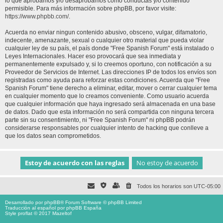
lo que aprobamos y/o desaprobamos como conductas y/o contenido
permisible. Para más información sobre phpBB, por favor visite:
https://www.phpbb.com/
.
Acuerda no enviar ningun contenido abusivo, obsceno, vulgar, difamatorio,
indecente, amenazante, sexual o cualquier otro material que pueda violar
cualquier ley de su país, el país donde "Free Spanish Forum" está instalado o
Leyes Internacionales. Hacer eso provocará que sea inmediata y
permanentemente expulsado y, si lo creemos oportuno, con notificación a su
Proveedor de Servicios de Internet. Las direcciones IP de todos los envíos son
registradas como ayuda para reforzar estas condiciones. Acuerda que "Free
Spanish Forum" tiene derecho a eliminar, editar, mover o cerrar cualquier tema
en cualquier momento que lo creamos conveniente. Como usuario acuerda
que cualquier información que haya ingresado será almacenada en una base
de datos. Dado que esta información no será compartida con ninguna tercera
parte sin su consentimiento, ni "Free Spanish Forum" ni phpBB podrán
considerarse responsables por cualquier intento de hacking que conlleve a
que los datos sean comprometidos.
Todos los horarios son
UTC-05:00
Desarrollado por
phpBB
® Forum Software © phpBB Limited
Traducción al español por
phpBB España
Style proflat © 2017
Mazeltof