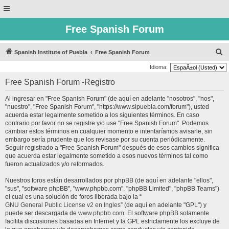
Free Spanish Forum
B
Spanish Institute of Puebla
Free Spanish Forum
u
Idioma:
s
Free Spanish Forum -Registro
c
Al ingresar en "Free Spanish Forum" (de aquí en adelante "nosotros", "nos",
a
"nuestro", "Free Spanish Forum", "https://www.sipuebla.com/forum"), usted
r
acuerda estar legalmente sometido a los siguientes términos. En caso
contrario por favor no se registre y/o use "Free Spanish Forum". Podemos
cambiar estos términos en cualquier momento e intentaríamos avisarle, sin
embargo sería prudente que los revisase por su cuenta periódicamente.
Seguir registrado a "Free Spanish Forum" después de esos cambios significa
que acuerda estar legalmente sometido a esos nuevos términos tal como
fueron actualizados y/o reformados.
Nuestros foros están desarrollados por phpBB (de aquí en adelante "ellos",
"sus", "software phpBB", "www.phpbb.com", "phpBB Limited", "phpBB Teams")
el cual es una solución de foros liberada bajo la “
GNU General Public License v2 en Ingles
” (de aquí en adelante "GPL") y
puede ser descargada de
www.phpbb.com
. El software phpBB solamente
facilita discusiones basadas en Internet y la GPL estrictamente los excluye de