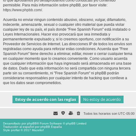
lo que aprobamos y/o desaprobamos como conductas y/o contenido
permisible. Para más información sobre phpBB, por favor visite:
https://www.phpbb.com/
.
Acuerda no enviar ningun contenido abusivo, obsceno, vulgar, difamatorio,
indecente, amenazante, sexual o cualquier otro material que pueda violar
cualquier ley de su país, el país donde "Free Spanish Forum" está instalado o
Leyes Internacionales. Hacer eso provocará que sea inmediata y
permanentemente expulsado y, si lo creemos oportuno, con notificación a su
Proveedor de Servicios de Internet. Las direcciones IP de todos los envíos son
registradas como ayuda para reforzar estas condiciones. Acuerda que "Free
Spanish Forum" tiene derecho a eliminar, editar, mover o cerrar cualquier tema
en cualquier momento que lo creamos conveniente. Como usuario acuerda
que cualquier información que haya ingresado será almacenada en una base
de datos. Dado que esta información no será compartida con ninguna tercera
parte sin su consentimiento, ni "Free Spanish Forum" ni phpBB podrán
considerarse responsables por cualquier intento de hacking que conlleve a
que los datos sean comprometidos.
Todos los horarios son
UTC-05:00
Desarrollado por
phpBB
® Forum Software © phpBB Limited
Traducción al español por
phpBB España
Style proflat © 2017
Mazeltof