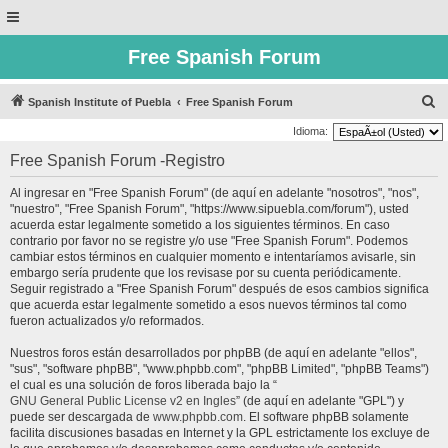
Free Spanish Forum
B
Spanish Institute of Puebla
Free Spanish Forum
u
Idioma:
s
Free Spanish Forum -Registro
c
Al ingresar en "Free Spanish Forum" (de aquí en adelante "nosotros", "nos",
a
"nuestro", "Free Spanish Forum", "https://www.sipuebla.com/forum"), usted
r
acuerda estar legalmente sometido a los siguientes términos. En caso
contrario por favor no se registre y/o use "Free Spanish Forum". Podemos
cambiar estos términos en cualquier momento e intentaríamos avisarle, sin
embargo sería prudente que los revisase por su cuenta periódicamente.
Seguir registrado a "Free Spanish Forum" después de esos cambios significa
que acuerda estar legalmente sometido a esos nuevos términos tal como
fueron actualizados y/o reformados.
Nuestros foros están desarrollados por phpBB (de aquí en adelante "ellos",
"sus", "software phpBB", "www.phpbb.com", "phpBB Limited", "phpBB Teams")
el cual es una solución de foros liberada bajo la “
GNU General Public License v2 en Ingles
” (de aquí en adelante "GPL") y
puede ser descargada de
www.phpbb.com
. El software phpBB solamente
facilita discusiones basadas en Internet y la GPL estrictamente los excluye de