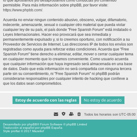
lo que aprobamos y/o desaprobamos como conductas y/o contenido
permisible. Para más información sobre phpBB, por favor visite:
https://www.phpbb.com/
.
Acuerda no enviar ningun contenido abusivo, obsceno, vulgar, difamatorio,
indecente, amenazante, sexual o cualquier otro material que pueda violar
cualquier ley de su país, el país donde "Free Spanish Forum" está instalado o
Leyes Internacionales. Hacer eso provocará que sea inmediata y
permanentemente expulsado y, si lo creemos oportuno, con notificación a su
Proveedor de Servicios de Internet. Las direcciones IP de todos los envíos son
registradas como ayuda para reforzar estas condiciones. Acuerda que "Free
Spanish Forum" tiene derecho a eliminar, editar, mover o cerrar cualquier tema
en cualquier momento que lo creamos conveniente. Como usuario acuerda
que cualquier información que haya ingresado será almacenada en una base
de datos. Dado que esta información no será compartida con ninguna tercera
parte sin su consentimiento, ni "Free Spanish Forum" ni phpBB podrán
considerarse responsables por cualquier intento de hacking que conlleve a
que los datos sean comprometidos.
Todos los horarios son
UTC-05:00
Desarrollado por
phpBB
® Forum Software © phpBB Limited
Traducción al español por
phpBB España
Style proflat © 2017
Mazeltof