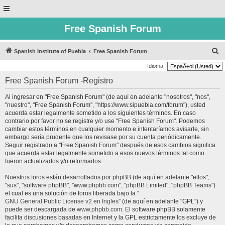
Free Spanish Forum
B
Spanish Institute of Puebla
Free Spanish Forum
u
Idioma:
s
Free Spanish Forum -Registro
c
Al ingresar en "Free Spanish Forum" (de aquí en adelante "nosotros", "nos",
a
"nuestro", "Free Spanish Forum", "https://www.sipuebla.com/forum"), usted
r
acuerda estar legalmente sometido a los siguientes términos. En caso
contrario por favor no se registre y/o use "Free Spanish Forum". Podemos
cambiar estos términos en cualquier momento e intentaríamos avisarle, sin
embargo sería prudente que los revisase por su cuenta periódicamente.
Seguir registrado a "Free Spanish Forum" después de esos cambios significa
que acuerda estar legalmente sometido a esos nuevos términos tal como
fueron actualizados y/o reformados.
Nuestros foros están desarrollados por phpBB (de aquí en adelante "ellos",
"sus", "software phpBB", "www.phpbb.com", "phpBB Limited", "phpBB Teams")
el cual es una solución de foros liberada bajo la “
GNU General Public License v2 en Ingles
” (de aquí en adelante "GPL") y
puede ser descargada de
www.phpbb.com
. El software phpBB solamente
facilita discusiones basadas en Internet y la GPL estrictamente los excluye de