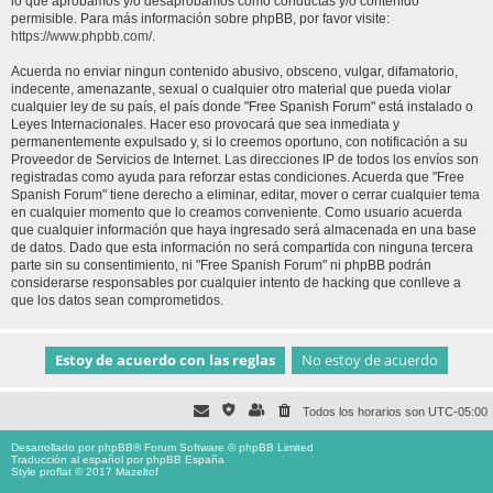
lo que aprobamos y/o desaprobamos como conductas y/o contenido
permisible. Para más información sobre phpBB, por favor visite:
https://www.phpbb.com/
.
Acuerda no enviar ningun contenido abusivo, obsceno, vulgar, difamatorio,
indecente, amenazante, sexual o cualquier otro material que pueda violar
cualquier ley de su país, el país donde "Free Spanish Forum" está instalado o
Leyes Internacionales. Hacer eso provocará que sea inmediata y
permanentemente expulsado y, si lo creemos oportuno, con notificación a su
Proveedor de Servicios de Internet. Las direcciones IP de todos los envíos son
registradas como ayuda para reforzar estas condiciones. Acuerda que "Free
Spanish Forum" tiene derecho a eliminar, editar, mover o cerrar cualquier tema
en cualquier momento que lo creamos conveniente. Como usuario acuerda
que cualquier información que haya ingresado será almacenada en una base
de datos. Dado que esta información no será compartida con ninguna tercera
parte sin su consentimiento, ni "Free Spanish Forum" ni phpBB podrán
considerarse responsables por cualquier intento de hacking que conlleve a
que los datos sean comprometidos.
Todos los horarios son
UTC-05:00
Desarrollado por
phpBB
® Forum Software © phpBB Limited
Traducción al español por
phpBB España
Style proflat © 2017
Mazeltof