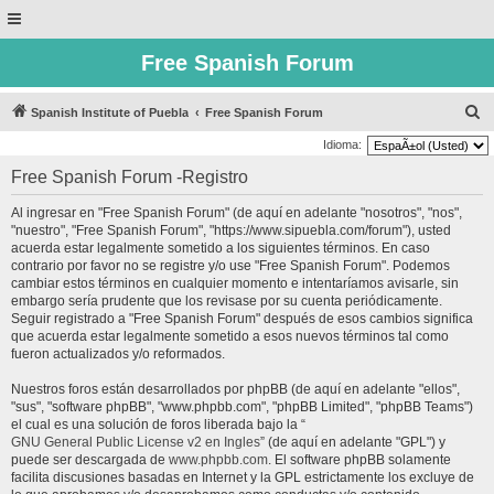
Free Spanish Forum
B
Spanish Institute of Puebla
Free Spanish Forum
u
Idioma:
s
Free Spanish Forum -Registro
c
Al ingresar en "Free Spanish Forum" (de aquí en adelante "nosotros", "nos",
a
"nuestro", "Free Spanish Forum", "https://www.sipuebla.com/forum"), usted
r
acuerda estar legalmente sometido a los siguientes términos. En caso
contrario por favor no se registre y/o use "Free Spanish Forum". Podemos
cambiar estos términos en cualquier momento e intentaríamos avisarle, sin
embargo sería prudente que los revisase por su cuenta periódicamente.
Seguir registrado a "Free Spanish Forum" después de esos cambios significa
que acuerda estar legalmente sometido a esos nuevos términos tal como
fueron actualizados y/o reformados.
Nuestros foros están desarrollados por phpBB (de aquí en adelante "ellos",
"sus", "software phpBB", "www.phpbb.com", "phpBB Limited", "phpBB Teams")
el cual es una solución de foros liberada bajo la “
GNU General Public License v2 en Ingles
” (de aquí en adelante "GPL") y
puede ser descargada de
www.phpbb.com
. El software phpBB solamente
facilita discusiones basadas en Internet y la GPL estrictamente los excluye de