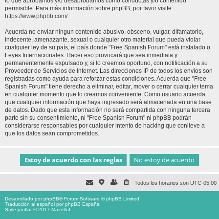
lo que aprobamos y/o desaprobamos como conductas y/o contenido
permisible. Para más información sobre phpBB, por favor visite:
https://www.phpbb.com/
.
Acuerda no enviar ningun contenido abusivo, obsceno, vulgar, difamatorio,
indecente, amenazante, sexual o cualquier otro material que pueda violar
cualquier ley de su país, el país donde "Free Spanish Forum" está instalado o
Leyes Internacionales. Hacer eso provocará que sea inmediata y
permanentemente expulsado y, si lo creemos oportuno, con notificación a su
Proveedor de Servicios de Internet. Las direcciones IP de todos los envíos son
registradas como ayuda para reforzar estas condiciones. Acuerda que "Free
Spanish Forum" tiene derecho a eliminar, editar, mover o cerrar cualquier tema
en cualquier momento que lo creamos conveniente. Como usuario acuerda
que cualquier información que haya ingresado será almacenada en una base
de datos. Dado que esta información no será compartida con ninguna tercera
parte sin su consentimiento, ni "Free Spanish Forum" ni phpBB podrán
considerarse responsables por cualquier intento de hacking que conlleve a
que los datos sean comprometidos.
Todos los horarios son
UTC-05:00
Desarrollado por
phpBB
® Forum Software © phpBB Limited
Traducción al español por
phpBB España
Style proflat © 2017
Mazeltof