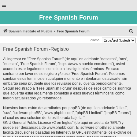
Free Spanish Forum
B
Spanish Institute of Puebla
Free Spanish Forum
u
Idioma:
s
Free Spanish Forum -Registro
c
Al ingresar en "Free Spanish Forum" (de aquí en adelante "nosotros", "nos",
a
"nuestro", "Free Spanish Forum", "https://www.sipuebla.com/forum"), usted
r
acuerda estar legalmente sometido a los siguientes términos. En caso
contrario por favor no se registre y/o use "Free Spanish Forum". Podemos
cambiar estos términos en cualquier momento e intentaríamos avisarle, sin
embargo sería prudente que los revisase por su cuenta periódicamente.
Seguir registrado a "Free Spanish Forum" después de esos cambios significa
que acuerda estar legalmente sometido a esos nuevos términos tal como
fueron actualizados y/o reformados.
Nuestros foros están desarrollados por phpBB (de aquí en adelante "ellos",
"sus", "software phpBB", "www.phpbb.com", "phpBB Limited", "phpBB Teams")
el cual es una solución de foros liberada bajo la “
GNU General Public License v2 en Ingles
” (de aquí en adelante "GPL") y
puede ser descargada de
www.phpbb.com
. El software phpBB solamente
facilita discusiones basadas en Internet y la GPL estrictamente los excluye de