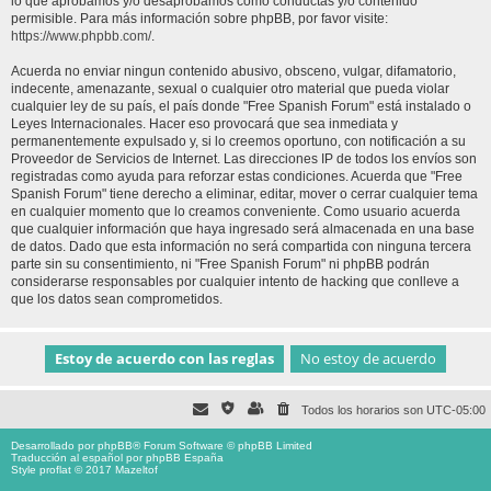
lo que aprobamos y/o desaprobamos como conductas y/o contenido
permisible. Para más información sobre phpBB, por favor visite:
https://www.phpbb.com/
.
Acuerda no enviar ningun contenido abusivo, obsceno, vulgar, difamatorio,
indecente, amenazante, sexual o cualquier otro material que pueda violar
cualquier ley de su país, el país donde "Free Spanish Forum" está instalado o
Leyes Internacionales. Hacer eso provocará que sea inmediata y
permanentemente expulsado y, si lo creemos oportuno, con notificación a su
Proveedor de Servicios de Internet. Las direcciones IP de todos los envíos son
registradas como ayuda para reforzar estas condiciones. Acuerda que "Free
Spanish Forum" tiene derecho a eliminar, editar, mover o cerrar cualquier tema
en cualquier momento que lo creamos conveniente. Como usuario acuerda
que cualquier información que haya ingresado será almacenada en una base
de datos. Dado que esta información no será compartida con ninguna tercera
parte sin su consentimiento, ni "Free Spanish Forum" ni phpBB podrán
considerarse responsables por cualquier intento de hacking que conlleve a
que los datos sean comprometidos.
Todos los horarios son
UTC-05:00
Desarrollado por
phpBB
® Forum Software © phpBB Limited
Traducción al español por
phpBB España
Style proflat © 2017
Mazeltof