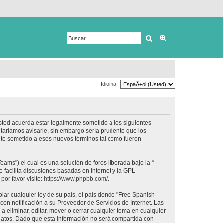
Buscar
Búsqueda avanza
Idioma:
usted acuerda estar legalmente sometido a los siguientes
taríamos avisarle, sin embargo sería prudente que los
nte sometido a esos nuevos términos tal como fueron
ams") el cual es una solución de foros liberada bajo la “
 facilita discusiones basadas en Internet y la GPL
or favor visite:
https://www.phpbb.com/
.
lar cualquier ley de su país, el país donde "Free Spanish
on notificación a su Proveedor de Servicios de Internet. Las
 eliminar, editar, mover o cerrar cualquier tema en cualquier
tos. Dado que esta información no será compartida con