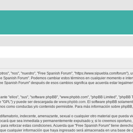
tros", "nos", "nuestro", "Free Spanish Forum", "https://www.sipuebla.com/forum"), 
"Free Spanish Forum". Podemos cambiar estos términos en cualquier momento e inten
Free Spanish Forum" después de esos cambios significa que acuerda estar legalme
nte "ellos", "sus", "software phpBB", "www.phpbb.com", "phpBB Limited", "phpBB Te
te "GPL") y puede ser descargada de
www.phpbb.com
. El software phpBB solamente
os como conductas y/o contenido permisible. Para más información sobre phpBB, p
ifamatorio, indecente, amenazante, sexual o cualquier otro material que pueda vio
ocará que sea inmediata y permanentemente expulsado y, si lo creemos oportuno, c
para reforzar estas condiciones. Acuerda que "Free Spanish Forum" tiene derecho a
ue cualquier información que haya ingresado será almacenada en una base de da