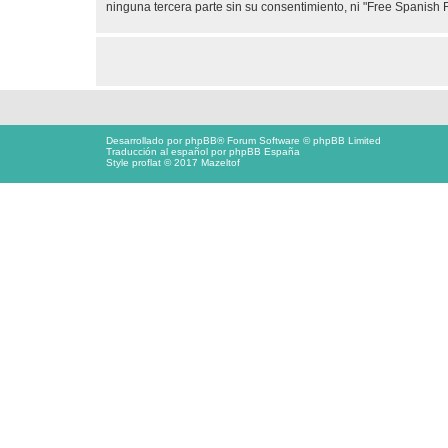
ninguna tercera parte sin su consentimiento, ni "Free Spanis
Desarrollado por
phpBB
® Forum Software © phpBB Limited
Traducción al español por
phpBB España
Style proflat © 2017
Mazeltof