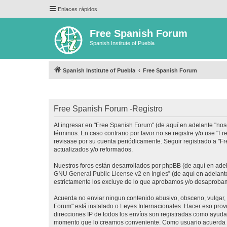
Enlaces rápidos
Free Spanish Forum
Spanish Institute of Puebla
Spanish Institute of Puebla
Free Spanish Forum
Free Spanish Forum -Registro
Al ingresar en "Free Spanish Forum" (de aquí en adelante "noso
términos. En caso contrario por favor no se registre y/o use 
revisase por su cuenta periódicamente. Seguir registrado a "
actualizados y/o reformados.
Nuestros foros están desarrollados por phpBB (de aquí en adela
GNU General Public License v2 en Ingles
” (de aquí en adelan
estrictamente los excluye de lo que aprobamos y/o desaprobam
Acuerda no enviar ningun contenido abusivo, obsceno, vulgar, d
Forum" está instalado o Leyes Internacionales. Hacer eso prov
direcciones IP de todos los envíos son registradas como ayuda 
momento que lo creamos conveniente. Como usuario acuerda q