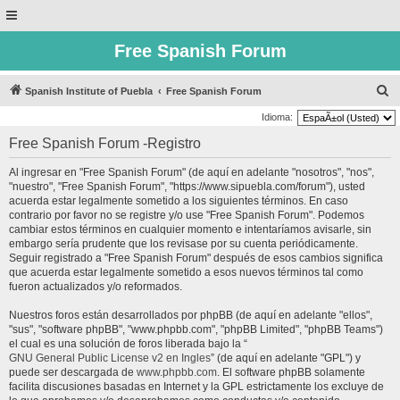
Free Spanish Forum
B
Spanish Institute of Puebla
Free Spanish Forum
u
Idioma:
s
Free Spanish Forum -Registro
c
Al ingresar en "Free Spanish Forum" (de aquí en adelante "nosotros", "nos",
a
"nuestro", "Free Spanish Forum", "https://www.sipuebla.com/forum"), usted
r
acuerda estar legalmente sometido a los siguientes términos. En caso
contrario por favor no se registre y/o use "Free Spanish Forum". Podemos
cambiar estos términos en cualquier momento e intentaríamos avisarle, sin
embargo sería prudente que los revisase por su cuenta periódicamente.
Seguir registrado a "Free Spanish Forum" después de esos cambios significa
que acuerda estar legalmente sometido a esos nuevos términos tal como
fueron actualizados y/o reformados.
Nuestros foros están desarrollados por phpBB (de aquí en adelante "ellos",
"sus", "software phpBB", "www.phpbb.com", "phpBB Limited", "phpBB Teams")
el cual es una solución de foros liberada bajo la “
GNU General Public License v2 en Ingles
” (de aquí en adelante "GPL") y
puede ser descargada de
www.phpbb.com
. El software phpBB solamente
facilita discusiones basadas en Internet y la GPL estrictamente los excluye de