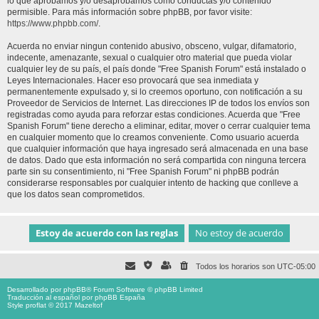
lo que aprobamos y/o desaprobamos como conductas y/o contenido
permisible. Para más información sobre phpBB, por favor visite:
https://www.phpbb.com/
.
Acuerda no enviar ningun contenido abusivo, obsceno, vulgar, difamatorio,
indecente, amenazante, sexual o cualquier otro material que pueda violar
cualquier ley de su país, el país donde "Free Spanish Forum" está instalado o
Leyes Internacionales. Hacer eso provocará que sea inmediata y
permanentemente expulsado y, si lo creemos oportuno, con notificación a su
Proveedor de Servicios de Internet. Las direcciones IP de todos los envíos son
registradas como ayuda para reforzar estas condiciones. Acuerda que "Free
Spanish Forum" tiene derecho a eliminar, editar, mover o cerrar cualquier tema
en cualquier momento que lo creamos conveniente. Como usuario acuerda
que cualquier información que haya ingresado será almacenada en una base
de datos. Dado que esta información no será compartida con ninguna tercera
parte sin su consentimiento, ni "Free Spanish Forum" ni phpBB podrán
considerarse responsables por cualquier intento de hacking que conlleve a
que los datos sean comprometidos.
Todos los horarios son
UTC-05:00
Desarrollado por
phpBB
® Forum Software © phpBB Limited
Traducción al español por
phpBB España
Style proflat © 2017
Mazeltof