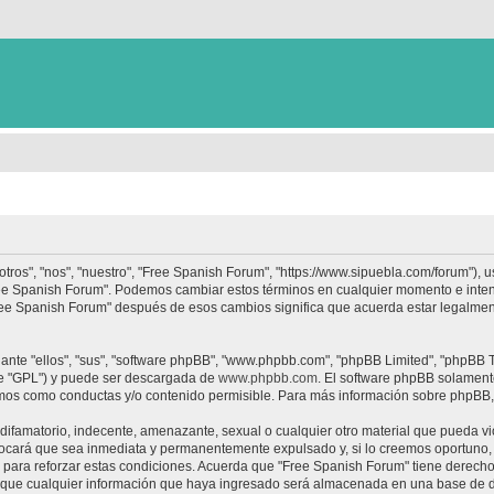
tros", "nos", "nuestro", "Free Spanish Forum", "https://www.sipuebla.com/forum"), 
"Free Spanish Forum". Podemos cambiar estos términos en cualquier momento e inten
Free Spanish Forum" después de esos cambios significa que acuerda estar legalme
nte "ellos", "sus", "software phpBB", "www.phpbb.com", "phpBB Limited", "phpBB Te
te "GPL") y puede ser descargada de
www.phpbb.com
. El software phpBB solamente
os como conductas y/o contenido permisible. Para más información sobre phpBB, p
ifamatorio, indecente, amenazante, sexual o cualquier otro material que pueda vio
ocará que sea inmediata y permanentemente expulsado y, si lo creemos oportuno, c
para reforzar estas condiciones. Acuerda que "Free Spanish Forum" tiene derecho a
ue cualquier información que haya ingresado será almacenada en una base de da