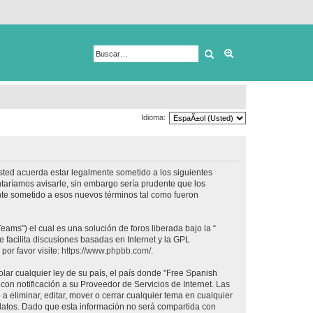
Buscar
Búsqueda avanza
Idioma:
usted acuerda estar legalmente sometido a los siguientes
taríamos avisarle, sin embargo sería prudente que los
nte sometido a esos nuevos términos tal como fueron
ams") el cual es una solución de foros liberada bajo la “
 facilita discusiones basadas en Internet y la GPL
or favor visite:
https://www.phpbb.com/
.
lar cualquier ley de su país, el país donde "Free Spanish
on notificación a su Proveedor de Servicios de Internet. Las
 eliminar, editar, mover o cerrar cualquier tema en cualquier
tos. Dado que esta información no será compartida con