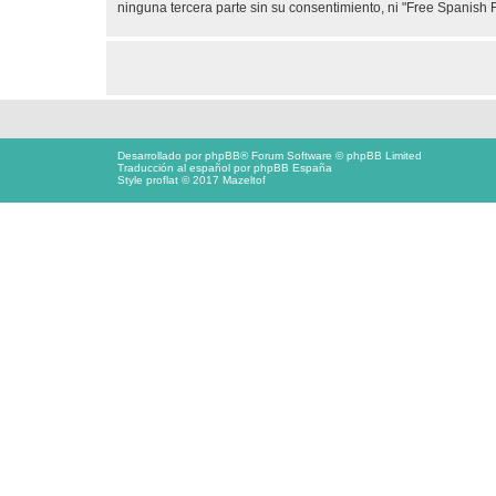
ninguna tercera parte sin su consentimiento, ni "Free Spanis
Desarrollado por
phpBB
® Forum Software © phpBB Limited
Traducción al español por
phpBB España
Style proflat © 2017
Mazeltof