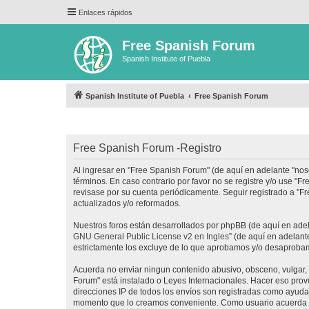
Enlaces rápidos
Free Spanish Forum
Spanish Institute of Puebla
Spanish Institute of Puebla
Free Spanish Forum
Free Spanish Forum -Registro
Al ingresar en "Free Spanish Forum" (de aquí en adelante "noso
términos. En caso contrario por favor no se registre y/o use 
revisase por su cuenta periódicamente. Seguir registrado a "
actualizados y/o reformados.
Nuestros foros están desarrollados por phpBB (de aquí en adela
GNU General Public License v2 en Ingles
” (de aquí en adelan
estrictamente los excluye de lo que aprobamos y/o desaprobam
Acuerda no enviar ningun contenido abusivo, obsceno, vulgar, d
Forum" está instalado o Leyes Internacionales. Hacer eso prov
direcciones IP de todos los envíos son registradas como ayuda 
momento que lo creamos conveniente. Como usuario acuerda q