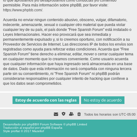
lo que aprobamos y/o desaprobamos como conductas y/o contenido
permisible. Para más información sobre phpBB, por favor visite:
https://www.phpbb.com/
.
Acuerda no enviar ningun contenido abusivo, obsceno, vulgar, difamatorio,
indecente, amenazante, sexual o cualquier otro material que pueda violar
cualquier ley de su país, el país donde "Free Spanish Forum" está instalado o
Leyes Internacionales. Hacer eso provocará que sea inmediata y
permanentemente expulsado y, si lo creemos oportuno, con notificación a su
Proveedor de Servicios de Internet. Las direcciones IP de todos los envíos son
registradas como ayuda para reforzar estas condiciones. Acuerda que "Free
Spanish Forum" tiene derecho a eliminar, editar, mover o cerrar cualquier tema
en cualquier momento que lo creamos conveniente. Como usuario acuerda
que cualquier información que haya ingresado será almacenada en una base
de datos. Dado que esta información no será compartida con ninguna tercera
parte sin su consentimiento, ni "Free Spanish Forum" ni phpBB podrán
considerarse responsables por cualquier intento de hacking que conlleve a
que los datos sean comprometidos.
Todos los horarios son
UTC-05:00
Desarrollado por
phpBB
® Forum Software © phpBB Limited
Traducción al español por
phpBB España
Style proflat © 2017
Mazeltof