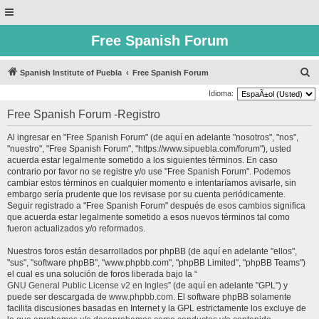
Free Spanish Forum
B
Spanish Institute of Puebla
Free Spanish Forum
u
Idioma:
s
Free Spanish Forum -Registro
c
Al ingresar en "Free Spanish Forum" (de aquí en adelante "nosotros", "nos",
a
"nuestro", "Free Spanish Forum", "https://www.sipuebla.com/forum"), usted
r
acuerda estar legalmente sometido a los siguientes términos. En caso
contrario por favor no se registre y/o use "Free Spanish Forum". Podemos
cambiar estos términos en cualquier momento e intentaríamos avisarle, sin
embargo sería prudente que los revisase por su cuenta periódicamente.
Seguir registrado a "Free Spanish Forum" después de esos cambios significa
que acuerda estar legalmente sometido a esos nuevos términos tal como
fueron actualizados y/o reformados.
Nuestros foros están desarrollados por phpBB (de aquí en adelante "ellos",
"sus", "software phpBB", "www.phpbb.com", "phpBB Limited", "phpBB Teams")
el cual es una solución de foros liberada bajo la “
GNU General Public License v2 en Ingles
” (de aquí en adelante "GPL") y
puede ser descargada de
www.phpbb.com
. El software phpBB solamente
facilita discusiones basadas en Internet y la GPL estrictamente los excluye de