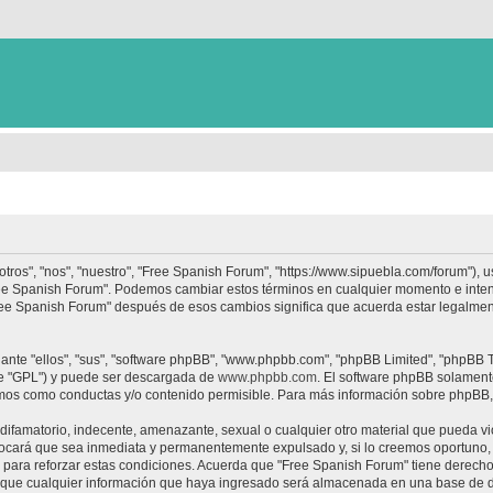
tros", "nos", "nuestro", "Free Spanish Forum", "https://www.sipuebla.com/forum"), 
"Free Spanish Forum". Podemos cambiar estos términos en cualquier momento e inten
Free Spanish Forum" después de esos cambios significa que acuerda estar legalme
nte "ellos", "sus", "software phpBB", "www.phpbb.com", "phpBB Limited", "phpBB Te
te "GPL") y puede ser descargada de
www.phpbb.com
. El software phpBB solamente
os como conductas y/o contenido permisible. Para más información sobre phpBB, p
ifamatorio, indecente, amenazante, sexual o cualquier otro material que pueda vio
ocará que sea inmediata y permanentemente expulsado y, si lo creemos oportuno, c
para reforzar estas condiciones. Acuerda que "Free Spanish Forum" tiene derecho a
ue cualquier información que haya ingresado será almacenada en una base de da