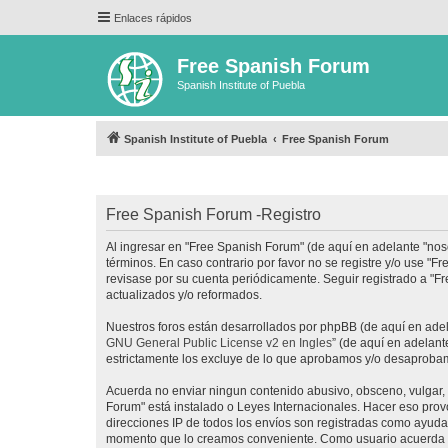
Enlaces rápidos
Free Spanish Forum
Spanish Institute of Puebla
Spanish Institute of Puebla
Free Spanish Forum
Free Spanish Forum -Registro
Al ingresar en "Free Spanish Forum" (de aquí en adelante "noso
términos. En caso contrario por favor no se registre y/o use 
revisase por su cuenta periódicamente. Seguir registrado a "
actualizados y/o reformados.
Nuestros foros están desarrollados por phpBB (de aquí en adela
GNU General Public License v2 en Ingles
” (de aquí en adelan
estrictamente los excluye de lo que aprobamos y/o desaprobam
Acuerda no enviar ningun contenido abusivo, obsceno, vulgar, d
Forum" está instalado o Leyes Internacionales. Hacer eso prov
direcciones IP de todos los envíos son registradas como ayuda 
momento que lo creamos conveniente. Como usuario acuerda q