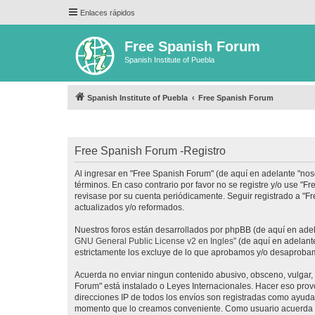
Enlaces rápidos
Free Spanish Forum
Spanish Institute of Puebla
Spanish Institute of Puebla
Free Spanish Forum
Free Spanish Forum -Registro
Al ingresar en "Free Spanish Forum" (de aquí en adelante "noso
términos. En caso contrario por favor no se registre y/o use 
revisase por su cuenta periódicamente. Seguir registrado a "
actualizados y/o reformados.
Nuestros foros están desarrollados por phpBB (de aquí en adela
GNU General Public License v2 en Ingles
” (de aquí en adelan
estrictamente los excluye de lo que aprobamos y/o desaprobam
Acuerda no enviar ningun contenido abusivo, obsceno, vulgar, d
Forum" está instalado o Leyes Internacionales. Hacer eso prov
direcciones IP de todos los envíos son registradas como ayuda 
momento que lo creamos conveniente. Como usuario acuerda q