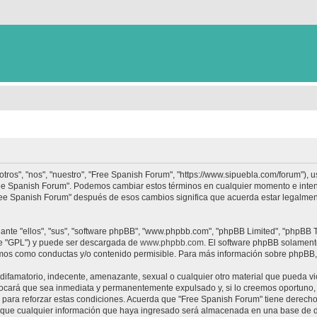
tros", "nos", "nuestro", "Free Spanish Forum", "https://www.sipuebla.com/forum"), 
"Free Spanish Forum". Podemos cambiar estos términos en cualquier momento e inten
Free Spanish Forum" después de esos cambios significa que acuerda estar legalme
nte "ellos", "sus", "software phpBB", "www.phpbb.com", "phpBB Limited", "phpBB Te
te "GPL") y puede ser descargada de
www.phpbb.com
. El software phpBB solamente
os como conductas y/o contenido permisible. Para más información sobre phpBB, p
ifamatorio, indecente, amenazante, sexual o cualquier otro material que pueda vio
ocará que sea inmediata y permanentemente expulsado y, si lo creemos oportuno, c
para reforzar estas condiciones. Acuerda que "Free Spanish Forum" tiene derecho a
ue cualquier información que haya ingresado será almacenada en una base de da