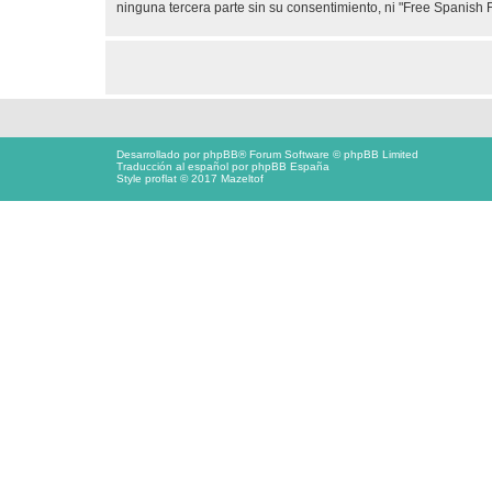
ninguna tercera parte sin su consentimiento, ni "Free Spanis
Desarrollado por
phpBB
® Forum Software © phpBB Limited
Traducción al español por
phpBB España
Style proflat © 2017
Mazeltof