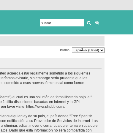
Buscar
Búsqueda avanza
Idioma:
usted acuerda estar legalmente sometido a los siguientes
taríamos avisarle, sin embargo sería prudente que los
nte sometido a esos nuevos términos tal como fueron
ams") el cual es una solución de foros liberada bajo la “
 facilita discusiones basadas en Internet y la GPL
or favor visite:
https://www.phpbb.com/
.
lar cualquier ley de su país, el país donde "Free Spanish
on notificación a su Proveedor de Servicios de Internet. Las
 eliminar, editar, mover o cerrar cualquier tema en cualquier
tos. Dado que esta información no será compartida con