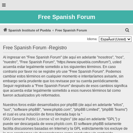
Free Spanish Forum
B
Spanish Institute of Puebla
Free Spanish Forum
u
Idioma:
s
Free Spanish Forum -Registro
c
Al ingresar en "Free Spanish Forum" (de aquí en adelante "nosotros", "nos",
a
"nuestro", "Free Spanish Forum", "https://www.sipuebla.com/forum"), usted
r
acuerda estar legalmente sometido a los siguientes términos. En caso
contrario por favor no se registre y/o use "Free Spanish Forum". Podemos
cambiar estos términos en cualquier momento e intentaríamos avisarle, sin
embargo sería prudente que los revisase por su cuenta periódicamente.
Seguir registrado a "Free Spanish Forum" después de esos cambios significa
que acuerda estar legalmente sometido a esos nuevos términos tal como
fueron actualizados y/o reformados.
Nuestros foros están desarrollados por phpBB (de aquí en adelante "ellos",
"sus", "software phpBB", "www.phpbb.com", "phpBB Limited", "phpBB Teams")
el cual es una solución de foros liberada bajo la “
GNU General Public License v2 en Ingles
” (de aquí en adelante "GPL") y
puede ser descargada de
www.phpbb.com
. El software phpBB solamente
facilita discusiones basadas en Internet y la GPL estrictamente los excluye de