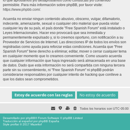
lo que aprobamos y/o desaprobamos como conductas y/o contenido
permisible. Para más información sobre phpBB, por favor visite:
https://www.phpbb.com/
.
Acuerda no enviar ningun contenido abusivo, obsceno, vulgar, difamatorio,
indecente, amenazante, sexual o cualquier otro material que pueda violar
cualquier ley de su país, el país donde "Free Spanish Forum" está instalado o
Leyes Internacionales. Hacer eso provocará que sea inmediata y
permanentemente expulsado y, si lo creemos oportuno, con notificación a su
Proveedor de Servicios de Internet. Las direcciones IP de todos los envíos son
registradas como ayuda para reforzar estas condiciones. Acuerda que "Free
Spanish Forum" tiene derecho a eliminar, editar, mover o cerrar cualquier tema
en cualquier momento que lo creamos conveniente. Como usuario acuerda
que cualquier información que haya ingresado será almacenada en una base
de datos. Dado que esta información no será compartida con ninguna tercera
parte sin su consentimiento, ni "Free Spanish Forum" ni phpBB podrán
considerarse responsables por cualquier intento de hacking que conlleve a
que los datos sean comprometidos.
Todos los horarios son
UTC-05:00
Desarrollado por
phpBB
® Forum Software © phpBB Limited
Traducción al español por
phpBB España
Style proflat © 2017
Mazeltof