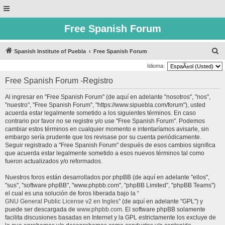
Free Spanish Forum
B
Spanish Institute of Puebla
Free Spanish Forum
u
Idioma:
s
Free Spanish Forum -Registro
c
Al ingresar en "Free Spanish Forum" (de aquí en adelante "nosotros", "nos",
a
"nuestro", "Free Spanish Forum", "https://www.sipuebla.com/forum"), usted
r
acuerda estar legalmente sometido a los siguientes términos. En caso
contrario por favor no se registre y/o use "Free Spanish Forum". Podemos
cambiar estos términos en cualquier momento e intentaríamos avisarle, sin
embargo sería prudente que los revisase por su cuenta periódicamente.
Seguir registrado a "Free Spanish Forum" después de esos cambios significa
que acuerda estar legalmente sometido a esos nuevos términos tal como
fueron actualizados y/o reformados.
Nuestros foros están desarrollados por phpBB (de aquí en adelante "ellos",
"sus", "software phpBB", "www.phpbb.com", "phpBB Limited", "phpBB Teams")
el cual es una solución de foros liberada bajo la “
GNU General Public License v2 en Ingles
” (de aquí en adelante "GPL") y
puede ser descargada de
www.phpbb.com
. El software phpBB solamente
facilita discusiones basadas en Internet y la GPL estrictamente los excluye de