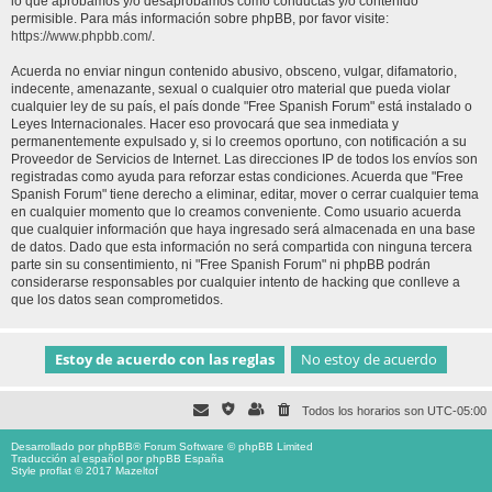
lo que aprobamos y/o desaprobamos como conductas y/o contenido
permisible. Para más información sobre phpBB, por favor visite:
https://www.phpbb.com/
.
Acuerda no enviar ningun contenido abusivo, obsceno, vulgar, difamatorio,
indecente, amenazante, sexual o cualquier otro material que pueda violar
cualquier ley de su país, el país donde "Free Spanish Forum" está instalado o
Leyes Internacionales. Hacer eso provocará que sea inmediata y
permanentemente expulsado y, si lo creemos oportuno, con notificación a su
Proveedor de Servicios de Internet. Las direcciones IP de todos los envíos son
registradas como ayuda para reforzar estas condiciones. Acuerda que "Free
Spanish Forum" tiene derecho a eliminar, editar, mover o cerrar cualquier tema
en cualquier momento que lo creamos conveniente. Como usuario acuerda
que cualquier información que haya ingresado será almacenada en una base
de datos. Dado que esta información no será compartida con ninguna tercera
parte sin su consentimiento, ni "Free Spanish Forum" ni phpBB podrán
considerarse responsables por cualquier intento de hacking que conlleve a
que los datos sean comprometidos.
Todos los horarios son
UTC-05:00
Desarrollado por
phpBB
® Forum Software © phpBB Limited
Traducción al español por
phpBB España
Style proflat © 2017
Mazeltof