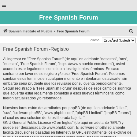
Free Spanish Forum
B
Spanish Institute of Puebla
Free Spanish Forum
u
Idioma:
s
Free Spanish Forum -Registro
c
Al ingresar en "Free Spanish Forum" (de aquí en adelante "nosotros", "nos",
a
"nuestro", "Free Spanish Forum", "https://www.sipuebla.com/forum"), usted
r
acuerda estar legalmente sometido a los siguientes términos. En caso
contrario por favor no se registre y/o use "Free Spanish Forum". Podemos
cambiar estos términos en cualquier momento e intentaríamos avisarle, sin
embargo sería prudente que los revisase por su cuenta periódicamente.
Seguir registrado a "Free Spanish Forum" después de esos cambios significa
que acuerda estar legalmente sometido a esos nuevos términos tal como
fueron actualizados y/o reformados.
Nuestros foros están desarrollados por phpBB (de aquí en adelante "ellos",
"sus", "software phpBB", "www.phpbb.com", "phpBB Limited", "phpBB Teams")
el cual es una solución de foros liberada bajo la “
GNU General Public License v2 en Ingles
” (de aquí en adelante "GPL") y
puede ser descargada de
www.phpbb.com
. El software phpBB solamente
facilita discusiones basadas en Internet y la GPL estrictamente los excluye de