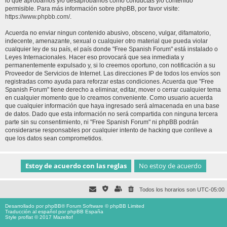
lo que aprobamos y/o desaprobamos como conductas y/o contenido
permisible. Para más información sobre phpBB, por favor visite:
https://www.phpbb.com/
.
Acuerda no enviar ningun contenido abusivo, obsceno, vulgar, difamatorio,
indecente, amenazante, sexual o cualquier otro material que pueda violar
cualquier ley de su país, el país donde "Free Spanish Forum" está instalado o
Leyes Internacionales. Hacer eso provocará que sea inmediata y
permanentemente expulsado y, si lo creemos oportuno, con notificación a su
Proveedor de Servicios de Internet. Las direcciones IP de todos los envíos son
registradas como ayuda para reforzar estas condiciones. Acuerda que "Free
Spanish Forum" tiene derecho a eliminar, editar, mover o cerrar cualquier tema
en cualquier momento que lo creamos conveniente. Como usuario acuerda
que cualquier información que haya ingresado será almacenada en una base
de datos. Dado que esta información no será compartida con ninguna tercera
parte sin su consentimiento, ni "Free Spanish Forum" ni phpBB podrán
considerarse responsables por cualquier intento de hacking que conlleve a
que los datos sean comprometidos.
Todos los horarios son
UTC-05:00
Desarrollado por
phpBB
® Forum Software © phpBB Limited
Traducción al español por
phpBB España
Style proflat © 2017
Mazeltof