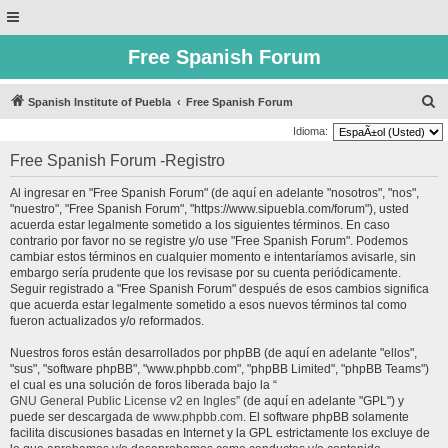
Free Spanish Forum
B
Spanish Institute of Puebla
Free Spanish Forum
u
Idioma:
s
Free Spanish Forum -Registro
c
Al ingresar en "Free Spanish Forum" (de aquí en adelante "nosotros", "nos",
a
"nuestro", "Free Spanish Forum", "https://www.sipuebla.com/forum"), usted
r
acuerda estar legalmente sometido a los siguientes términos. En caso
contrario por favor no se registre y/o use "Free Spanish Forum". Podemos
cambiar estos términos en cualquier momento e intentaríamos avisarle, sin
embargo sería prudente que los revisase por su cuenta periódicamente.
Seguir registrado a "Free Spanish Forum" después de esos cambios significa
que acuerda estar legalmente sometido a esos nuevos términos tal como
fueron actualizados y/o reformados.
Nuestros foros están desarrollados por phpBB (de aquí en adelante "ellos",
"sus", "software phpBB", "www.phpbb.com", "phpBB Limited", "phpBB Teams")
el cual es una solución de foros liberada bajo la “
GNU General Public License v2 en Ingles
” (de aquí en adelante "GPL") y
puede ser descargada de
www.phpbb.com
. El software phpBB solamente
facilita discusiones basadas en Internet y la GPL estrictamente los excluye de