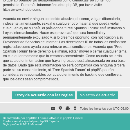
lo que aprobamos y/o desaprobamos como conductas y/o contenido
permisible. Para más información sobre phpBB, por favor visite:
https://www.phpbb.com/
.
Acuerda no enviar ningun contenido abusivo, obsceno, vulgar, difamatorio,
indecente, amenazante, sexual o cualquier otro material que pueda violar
cualquier ley de su país, el país donde "Free Spanish Forum" está instalado o
Leyes Internacionales. Hacer eso provocará que sea inmediata y
permanentemente expulsado y, si lo creemos oportuno, con notificación a su
Proveedor de Servicios de Internet. Las direcciones IP de todos los envíos son
registradas como ayuda para reforzar estas condiciones. Acuerda que "Free
Spanish Forum" tiene derecho a eliminar, editar, mover o cerrar cualquier tema
en cualquier momento que lo creamos conveniente. Como usuario acuerda
que cualquier información que haya ingresado será almacenada en una base
de datos. Dado que esta información no será compartida con ninguna tercera
parte sin su consentimiento, ni "Free Spanish Forum" ni phpBB podrán
considerarse responsables por cualquier intento de hacking que conlleve a
que los datos sean comprometidos.
Todos los horarios son
UTC-05:00
Desarrollado por
phpBB
® Forum Software © phpBB Limited
Traducción al español por
phpBB España
Style proflat © 2017
Mazeltof