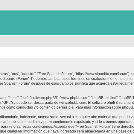
tros", "nos", "nuestro", "Free Spanish Forum", "https://www.sipuebla.com/forum"), 
"Free Spanish Forum". Podemos cambiar estos términos en cualquier momento e inten
Free Spanish Forum" después de esos cambios significa que acuerda estar legalme
nte "ellos", "sus", "software phpBB", "www.phpbb.com", "phpBB Limited", "phpBB Te
te "GPL") y puede ser descargada de
www.phpbb.com
. El software phpBB solamente
os como conductas y/o contenido permisible. Para más información sobre phpBB, p
ifamatorio, indecente, amenazante, sexual o cualquier otro material que pueda vio
ocará que sea inmediata y permanentemente expulsado y, si lo creemos oportuno, c
para reforzar estas condiciones. Acuerda que "Free Spanish Forum" tiene derecho a
ue cualquier información que haya ingresado será almacenada en una base de da