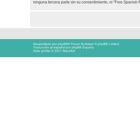
ninguna tercera parte sin su consentimiento, ni "Free Spanis
Desarrollado por
phpBB
® Forum Software © phpBB Limited
Traducción al español por
phpBB España
Style proflat © 2017
Mazeltof