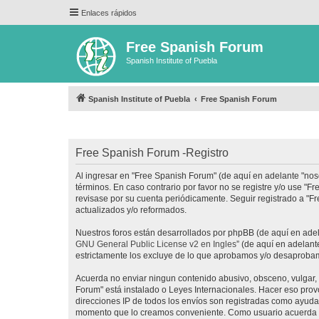
Enlaces rápidos
Free Spanish Forum
Spanish Institute of Puebla
Spanish Institute of Puebla
Free Spanish Forum
Free Spanish Forum -Registro
Al ingresar en "Free Spanish Forum" (de aquí en adelante "noso
términos. En caso contrario por favor no se registre y/o use 
revisase por su cuenta periódicamente. Seguir registrado a "
actualizados y/o reformados.
Nuestros foros están desarrollados por phpBB (de aquí en adela
GNU General Public License v2 en Ingles
” (de aquí en adelan
estrictamente los excluye de lo que aprobamos y/o desaprobam
Acuerda no enviar ningun contenido abusivo, obsceno, vulgar, d
Forum" está instalado o Leyes Internacionales. Hacer eso prov
direcciones IP de todos los envíos son registradas como ayuda 
momento que lo creamos conveniente. Como usuario acuerda q