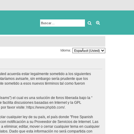
Buscar
Búsqueda avanza
Idioma:
usted acuerda estar legalmente sometido a los siguientes
taríamos avisarle, sin embargo sería prudente que los
nte sometido a esos nuevos términos tal como fueron
ams") el cual es una solución de foros liberada bajo la “
 facilita discusiones basadas en Internet y la GPL
or favor visite:
https://www.phpbb.com/
.
lar cualquier ley de su país, el país donde "Free Spanish
on notificación a su Proveedor de Servicios de Internet. Las
 eliminar, editar, mover o cerrar cualquier tema en cualquier
tos. Dado que esta información no será compartida con