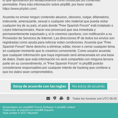
lo que aprobamos y/o desaprobamos como conductas y/o contenido
permisible. Para más información sobre phpBB, por favor visite:
https://www.phpbb.com/
.
Acuerda no enviar ningun contenido abusivo, obsceno, vulgar, difamatorio,
indecente, amenazante, sexual o cualquier otro material que pueda violar
cualquier ley de su país, el país donde "Free Spanish Forum" está instalado o
Leyes Internacionales. Hacer eso provocará que sea inmediata y
permanentemente expulsado y, si lo creemos oportuno, con notificación a su
Proveedor de Servicios de Internet. Las direcciones IP de todos los envíos son
registradas como ayuda para reforzar estas condiciones. Acuerda que "Free
Spanish Forum" tiene derecho a eliminar, editar, mover o cerrar cualquier tema
en cualquier momento que lo creamos conveniente. Como usuario acuerda
que cualquier información que haya ingresado será almacenada en una base
de datos. Dado que esta información no será compartida con ninguna tercera
parte sin su consentimiento, ni "Free Spanish Forum" ni phpBB podrán
considerarse responsables por cualquier intento de hacking que conlleve a
que los datos sean comprometidos.
Todos los horarios son
UTC-05:00
Desarrollado por
phpBB
® Forum Software © phpBB Limited
Traducción al español por
phpBB España
Style proflat © 2017
Mazeltof