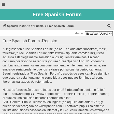
Free Spanish Forum
B
Spanish Institute of Puebla
Free Spanish Forum
u
Idioma:
s
Free Spanish Forum -Registro
c
Al ingresar en "Free Spanish Forum" (de aquí en adelante "nosotros", "nos",
a
"nuestro", "Free Spanish Forum", "https://www.sipuebla.com/forum"), usted
r
acuerda estar legalmente sometido a los siguientes términos. En caso
contrario por favor no se registre y/o use "Free Spanish Forum". Podemos
cambiar estos términos en cualquier momento e intentaríamos avisarle, sin
embargo sería prudente que los revisase por su cuenta periódicamente.
Seguir registrado a "Free Spanish Forum" después de esos cambios significa
que acuerda estar legalmente sometido a esos nuevos términos tal como
fueron actualizados y/o reformados.
Nuestros foros están desarrollados por phpBB (de aquí en adelante "ellos",
"sus", "software phpBB", "www.phpbb.com", "phpBB Limited", "phpBB Teams")
el cual es una solución de foros liberada bajo la “
GNU General Public License v2 en Ingles
” (de aquí en adelante "GPL") y
puede ser descargada de
www.phpbb.com
. El software phpBB solamente
facilita discusiones basadas en Internet y la GPL estrictamente los excluye de