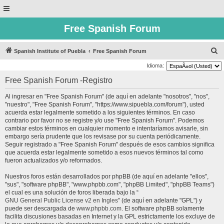
Free Spanish Forum
B
Spanish Institute of Puebla
Free Spanish Forum
u
Idioma:
s
Free Spanish Forum -Registro
c
Al ingresar en "Free Spanish Forum" (de aquí en adelante "nosotros", "nos",
a
"nuestro", "Free Spanish Forum", "https://www.sipuebla.com/forum"), usted
r
acuerda estar legalmente sometido a los siguientes términos. En caso
contrario por favor no se registre y/o use "Free Spanish Forum". Podemos
cambiar estos términos en cualquier momento e intentaríamos avisarle, sin
embargo sería prudente que los revisase por su cuenta periódicamente.
Seguir registrado a "Free Spanish Forum" después de esos cambios significa
que acuerda estar legalmente sometido a esos nuevos términos tal como
fueron actualizados y/o reformados.
Nuestros foros están desarrollados por phpBB (de aquí en adelante "ellos",
"sus", "software phpBB", "www.phpbb.com", "phpBB Limited", "phpBB Teams")
el cual es una solución de foros liberada bajo la “
GNU General Public License v2 en Ingles
” (de aquí en adelante "GPL") y
puede ser descargada de
www.phpbb.com
. El software phpBB solamente
facilita discusiones basadas en Internet y la GPL estrictamente los excluye de