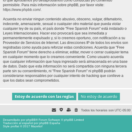
lo que aprobamos y/o desaprobamos como conductas y/o contenido
permisible. Para más información sobre phpBB, por favor visite:
https://www.phpbb.com/
.
Acuerda no enviar ningun contenido abusivo, obsceno, vulgar, difamatorio,
indecente, amenazante, sexual o cualquier otro material que pueda violar
cualquier ley de su país, el país donde "Free Spanish Forum" está instalado o
Leyes Internacionales. Hacer eso provocará que sea inmediata y
permanentemente expulsado y, si lo creemos oportuno, con notificación a su
Proveedor de Servicios de Internet. Las direcciones IP de todos los envíos son
registradas como ayuda para reforzar estas condiciones. Acuerda que "Free
Spanish Forum" tiene derecho a eliminar, editar, mover o cerrar cualquier tema
en cualquier momento que lo creamos conveniente. Como usuario acuerda
que cualquier información que haya ingresado será almacenada en una base
de datos. Dado que esta información no será compartida con ninguna tercera
parte sin su consentimiento, ni "Free Spanish Forum" ni phpBB podrán
considerarse responsables por cualquier intento de hacking que conlleve a
que los datos sean comprometidos.
Todos los horarios son
UTC-05:00
Desarrollado por
phpBB
® Forum Software © phpBB Limited
Traducción al español por
phpBB España
Style proflat © 2017
Mazeltof