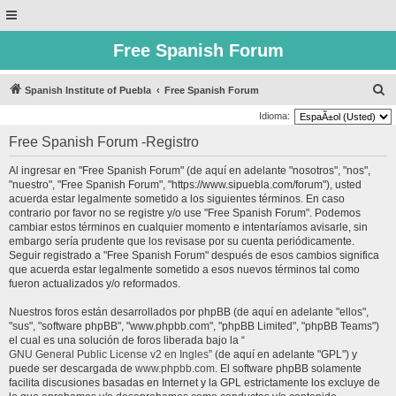
Free Spanish Forum
B
Spanish Institute of Puebla
Free Spanish Forum
u
Idioma:
s
Free Spanish Forum -Registro
c
Al ingresar en "Free Spanish Forum" (de aquí en adelante "nosotros", "nos",
a
"nuestro", "Free Spanish Forum", "https://www.sipuebla.com/forum"), usted
r
acuerda estar legalmente sometido a los siguientes términos. En caso
contrario por favor no se registre y/o use "Free Spanish Forum". Podemos
cambiar estos términos en cualquier momento e intentaríamos avisarle, sin
embargo sería prudente que los revisase por su cuenta periódicamente.
Seguir registrado a "Free Spanish Forum" después de esos cambios significa
que acuerda estar legalmente sometido a esos nuevos términos tal como
fueron actualizados y/o reformados.
Nuestros foros están desarrollados por phpBB (de aquí en adelante "ellos",
"sus", "software phpBB", "www.phpbb.com", "phpBB Limited", "phpBB Teams")
el cual es una solución de foros liberada bajo la “
GNU General Public License v2 en Ingles
” (de aquí en adelante "GPL") y
puede ser descargada de
www.phpbb.com
. El software phpBB solamente
facilita discusiones basadas en Internet y la GPL estrictamente los excluye de