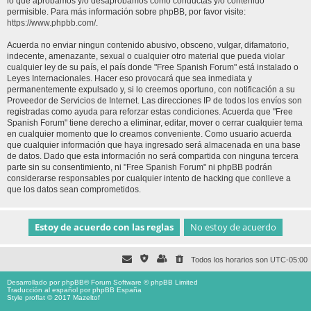
lo que aprobamos y/o desaprobamos como conductas y/o contenido
permisible. Para más información sobre phpBB, por favor visite:
https://www.phpbb.com/
.
Acuerda no enviar ningun contenido abusivo, obsceno, vulgar, difamatorio,
indecente, amenazante, sexual o cualquier otro material que pueda violar
cualquier ley de su país, el país donde "Free Spanish Forum" está instalado o
Leyes Internacionales. Hacer eso provocará que sea inmediata y
permanentemente expulsado y, si lo creemos oportuno, con notificación a su
Proveedor de Servicios de Internet. Las direcciones IP de todos los envíos son
registradas como ayuda para reforzar estas condiciones. Acuerda que "Free
Spanish Forum" tiene derecho a eliminar, editar, mover o cerrar cualquier tema
en cualquier momento que lo creamos conveniente. Como usuario acuerda
que cualquier información que haya ingresado será almacenada en una base
de datos. Dado que esta información no será compartida con ninguna tercera
parte sin su consentimiento, ni "Free Spanish Forum" ni phpBB podrán
considerarse responsables por cualquier intento de hacking que conlleve a
que los datos sean comprometidos.
Todos los horarios son
UTC-05:00
Desarrollado por
phpBB
® Forum Software © phpBB Limited
Traducción al español por
phpBB España
Style proflat © 2017
Mazeltof