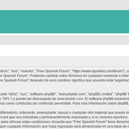
tros", "nos", "nuestro", "Free Spanish Forum", "https://www.sipuebla.com/forum"), 
"Free Spanish Forum". Podemos cambiar estos términos en cualquier momento e inten
Free Spanish Forum" después de esos cambios significa que acuerda estar legalme
nte "ellos", "sus", "software phpBB", "www.phpbb.com", "phpBB Limited", "phpBB Te
te "GPL") y puede ser descargada de
www.phpbb.com
. El software phpBB solamente
os como conductas y/o contenido permisible. Para más información sobre phpBB, p
ifamatorio, indecente, amenazante, sexual o cualquier otro material que pueda vio
ocará que sea inmediata y permanentemente expulsado y, si lo creemos oportuno, c
para reforzar estas condiciones. Acuerda que "Free Spanish Forum" tiene derecho a
ue cualquier información que haya ingresado será almacenada en una base de da