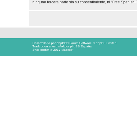
ninguna tercera parte sin su consentimiento, ni "Free Spanis
Desarrollado por
phpBB
® Forum Software © phpBB Limited
Traducción al español por
phpBB España
Style proflat © 2017
Mazeltof