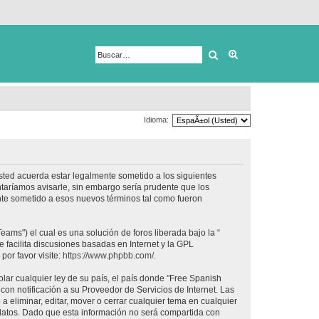
Buscar
Búsqueda avanza
Idioma:
usted acuerda estar legalmente sometido a los siguientes
taríamos avisarle, sin embargo sería prudente que los
nte sometido a esos nuevos términos tal como fueron
ams") el cual es una solución de foros liberada bajo la “
 facilita discusiones basadas en Internet y la GPL
or favor visite:
https://www.phpbb.com/
.
lar cualquier ley de su país, el país donde "Free Spanish
on notificación a su Proveedor de Servicios de Internet. Las
 eliminar, editar, mover o cerrar cualquier tema en cualquier
tos. Dado que esta información no será compartida con