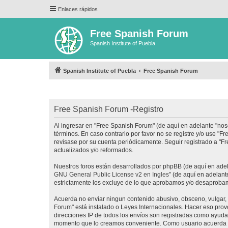
Enlaces rápidos
Free Spanish Forum
Spanish Institute of Puebla
Spanish Institute of Puebla
Free Spanish Forum
Free Spanish Forum -Registro
Al ingresar en "Free Spanish Forum" (de aquí en adelante "noso
términos. En caso contrario por favor no se registre y/o use 
revisase por su cuenta periódicamente. Seguir registrado a "
actualizados y/o reformados.
Nuestros foros están desarrollados por phpBB (de aquí en adela
GNU General Public License v2 en Ingles
” (de aquí en adelan
estrictamente los excluye de lo que aprobamos y/o desaprobam
Acuerda no enviar ningun contenido abusivo, obsceno, vulgar, d
Forum" está instalado o Leyes Internacionales. Hacer eso prov
direcciones IP de todos los envíos son registradas como ayuda 
momento que lo creamos conveniente. Como usuario acuerda q