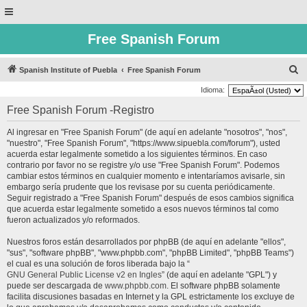
Free Spanish Forum
B
Spanish Institute of Puebla
Free Spanish Forum
u
Idioma:
s
Free Spanish Forum -Registro
c
Al ingresar en "Free Spanish Forum" (de aquí en adelante "nosotros", "nos",
a
"nuestro", "Free Spanish Forum", "https://www.sipuebla.com/forum"), usted
r
acuerda estar legalmente sometido a los siguientes términos. En caso
contrario por favor no se registre y/o use "Free Spanish Forum". Podemos
cambiar estos términos en cualquier momento e intentaríamos avisarle, sin
embargo sería prudente que los revisase por su cuenta periódicamente.
Seguir registrado a "Free Spanish Forum" después de esos cambios significa
que acuerda estar legalmente sometido a esos nuevos términos tal como
fueron actualizados y/o reformados.
Nuestros foros están desarrollados por phpBB (de aquí en adelante "ellos",
"sus", "software phpBB", "www.phpbb.com", "phpBB Limited", "phpBB Teams")
el cual es una solución de foros liberada bajo la “
GNU General Public License v2 en Ingles
” (de aquí en adelante "GPL") y
puede ser descargada de
www.phpbb.com
. El software phpBB solamente
facilita discusiones basadas en Internet y la GPL estrictamente los excluye de