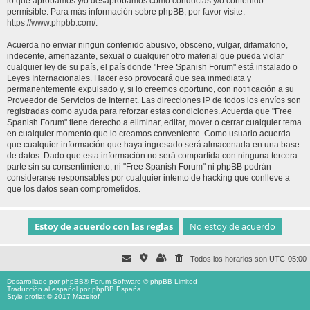
lo que aprobamos y/o desaprobamos como conductas y/o contenido
permisible. Para más información sobre phpBB, por favor visite:
https://www.phpbb.com/
.
Acuerda no enviar ningun contenido abusivo, obsceno, vulgar, difamatorio,
indecente, amenazante, sexual o cualquier otro material que pueda violar
cualquier ley de su país, el país donde "Free Spanish Forum" está instalado o
Leyes Internacionales. Hacer eso provocará que sea inmediata y
permanentemente expulsado y, si lo creemos oportuno, con notificación a su
Proveedor de Servicios de Internet. Las direcciones IP de todos los envíos son
registradas como ayuda para reforzar estas condiciones. Acuerda que "Free
Spanish Forum" tiene derecho a eliminar, editar, mover o cerrar cualquier tema
en cualquier momento que lo creamos conveniente. Como usuario acuerda
que cualquier información que haya ingresado será almacenada en una base
de datos. Dado que esta información no será compartida con ninguna tercera
parte sin su consentimiento, ni "Free Spanish Forum" ni phpBB podrán
considerarse responsables por cualquier intento de hacking que conlleve a
que los datos sean comprometidos.
Todos los horarios son
UTC-05:00
Desarrollado por
phpBB
® Forum Software © phpBB Limited
Traducción al español por
phpBB España
Style proflat © 2017
Mazeltof